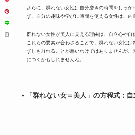
さらに、群れない女性は自分磨きの時間をしっか
ず、自分の趣味や学びに時間を使える女性は、内
群れない女性が美人に見える理由は、自立心や自
これらの要素が合わさることで、群れない女性は
ずしも群れることが悪いわけではありませんが、
につくかもしれませんね。
• 「群れない女＝美人」の方程式：