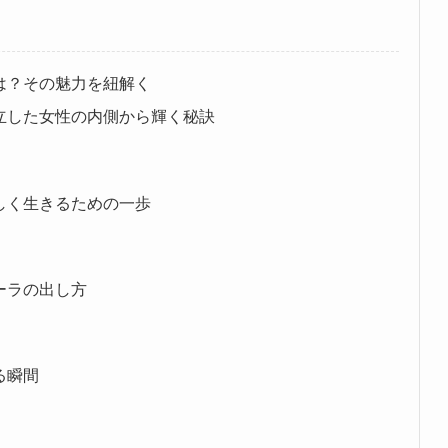
は？その魅力を紐解く
自立した女性の内側から輝く秘訣
しく生きるための一歩
ーラの出し方
る瞬間