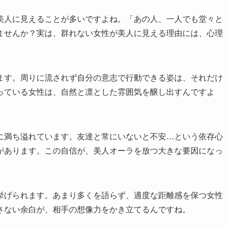
美人に見えることが多いですよね。「あの人、一人でも堂々と
ませんか？実は、群れない女性が美人に見える理由には、心理
ます。周りに流されず自分の意志で行動できる姿は、それだけ
っている女性は、自然と凛とした雰囲気を醸し出すんですよ
に満ち溢れています。友達と常にいないと不安…という依存心
があります。この自信が、美人オーラを放つ大きな要因になっ
挙げられます。あまり多くを語らず、適度な距離感を保つ女性
さない余白が、相手の想像力をかき立てるんですね。