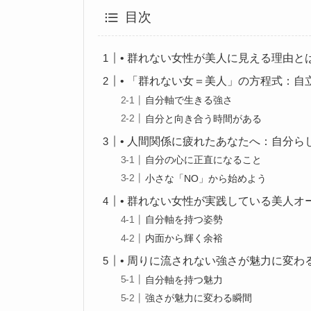
目次
• 群れない女性が美人に見える理由と
• 「群れない女＝美人」の方程式：
自分軸で生きる強さ
自分と向き合う時間がある
• 人間関係に疲れたあなたへ：自分ら
自分の心に正直になること
小さな「NO」から始めよう
• 群れない女性が実践している美人オ
自分軸を持つ姿勢
内面から輝く余裕
• 周りに流されない強さが魅力に変わ
自分軸を持つ魅力
強さが魅力に変わる瞬間