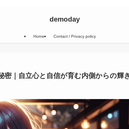
demoday
Home
Contact / Privacy policy
秘密｜自立心と自信が育む内側からの輝