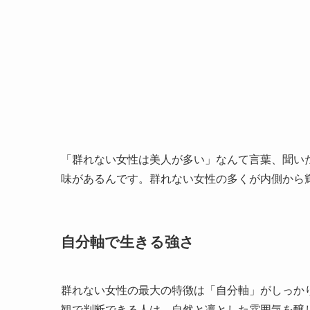
「群れない女性は美人が多い」なんて言葉、聞い
味があるんです。群れない女性の多くが内側から
自分軸で生きる強さ
群れない女性の最大の特徴は「自分軸」がしっか
観で判断できる人は、自然と凛とした雰囲気を醸