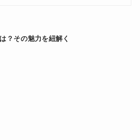
とは？その魅力を紐解く