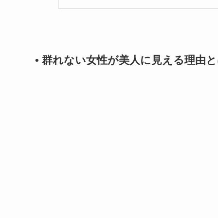
• 群れない女性が美人に見える理由