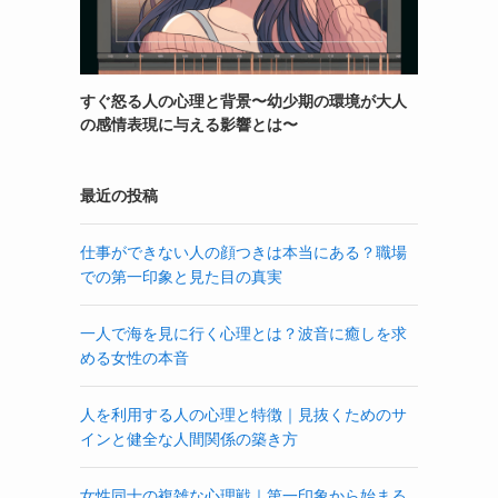
すぐ怒る人の心理と背景〜幼少期の環境が大人
の感情表現に与える影響とは〜
最近の投稿
仕事ができない人の顔つきは本当にある？職場
での第一印象と見た目の真実
一人で海を見に行く心理とは？波音に癒しを求
める女性の本音
人を利用する人の心理と特徴｜見抜くためのサ
インと健全な人間関係の築き方
女性同士の複雑な心理戦｜第一印象から始まる