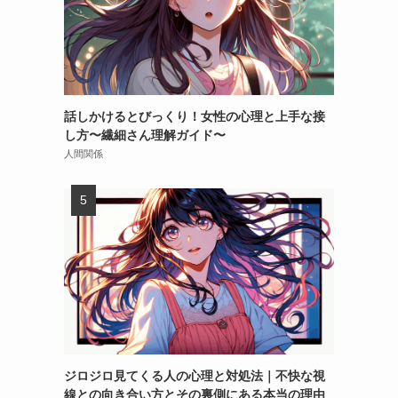
話しかけるとびっくり！女性の心理と上手な接
し方〜繊細さん理解ガイド〜
人間関係
ジロジロ見てくる人の心理と対処法｜不快な視
線との向き合い方とその裏側にある本当の理由