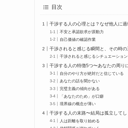
目次
干渉する人の心理とは？なぜ他人に過
不安と承認欲求が原動力
自己価値の確認作業
干渉されると感じる瞬間と、その時の
干渉されると感じるシチュエーション
干渉する人の特徴5つ〜あなたの周り
自分のやり方が絶対だと信じている
あなたの話を聞かない
完璧主義の傾向がある
「あなたのため」が口癖
境界線の概念が薄い
干渉する人の末路〜結局は孤立してし
人は距離を取り始める