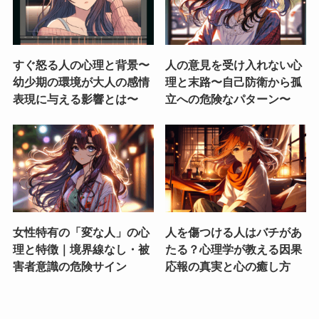
すぐ怒る人の心理と背景〜
人の意見を受け入れない心
幼少期の環境が大人の感情
理と末路〜自己防衛から孤
表現に与える影響とは〜
立への危険なパターン〜
女性特有の「変な人」の心
人を傷つける人はバチがあ
理と特徴｜境界線なし・被
たる？心理学が教える因果
害者意識の危険サイン
応報の真実と心の癒し方