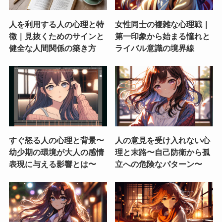
人を利用する人の心理と特
女性同士の複雑な心理戦｜
徴｜見抜くためのサインと
第一印象から始まる憧れと
健全な人間関係の築き方
ライバル意識の境界線
すぐ怒る人の心理と背景〜
人の意見を受け入れない心
幼少期の環境が大人の感情
理と末路〜自己防衛から孤
表現に与える影響とは〜
立への危険なパターン〜