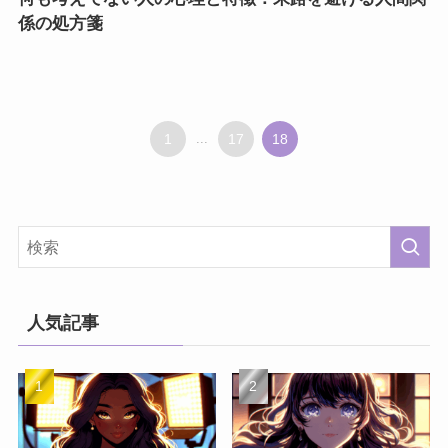
係の処方箋
1
...
17
18
人気記事