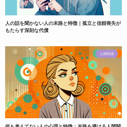
人の話を聞かない人の末路と特徴｜孤立と信頼喪失が
もたらす深刻な代償
人間関係
何も考えてない人の心理と特徴：末路を避ける人間関