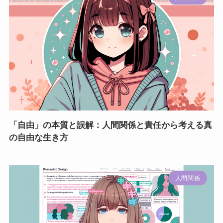
「自由」の本質と誤解：人間関係と責任から考える真
の自由な生き方
人間関係