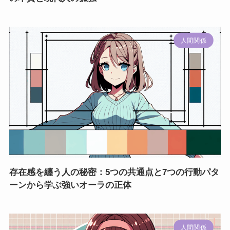
人間関係
存在感を纏う人の秘密：5つの共通点と7つの行動パタ
ーンから学ぶ強いオーラの正体
人間関係