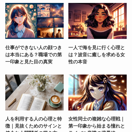
仕事ができない人の顔つき
一人で海を見に行く心理と
は本当にある？職場での第
は？波音に癒しを求める女
一印象と見た目の真実
性の本音
人を利用する人の心理と特
女性同士の複雑な心理戦｜
徴｜見抜くためのサインと
第一印象から始まる憧れと