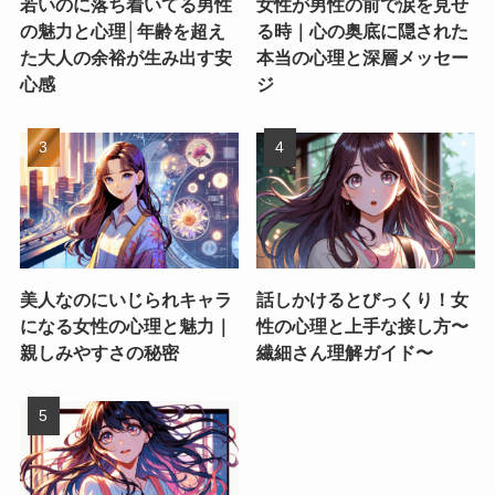
若いのに落ち着いてる男性
女性が男性の前で涙を見せ
の魅力と心理│年齢を超え
る時｜心の奥底に隠された
た大人の余裕が生み出す安
本当の心理と深層メッセー
心感
ジ
美人なのにいじられキャラ
話しかけるとびっくり！女
になる女性の心理と魅力｜
性の心理と上手な接し方〜
親しみやすさの秘密
繊細さん理解ガイド〜