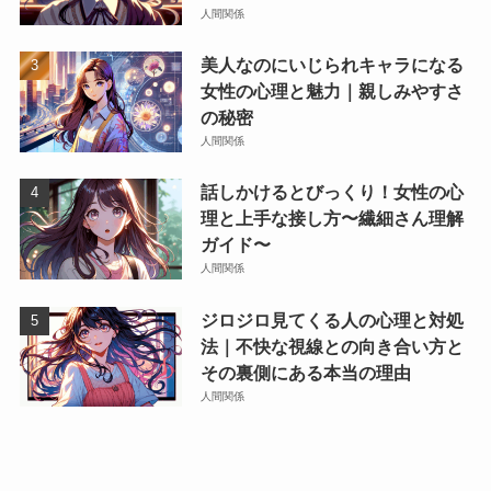
人間関係
美人なのにいじられキャラになる
女性の心理と魅力｜親しみやすさ
の秘密
人間関係
話しかけるとびっくり！女性の心
理と上手な接し方〜繊細さん理解
ガイド〜
人間関係
ジロジロ見てくる人の心理と対処
法｜不快な視線との向き合い方と
その裏側にある本当の理由
人間関係