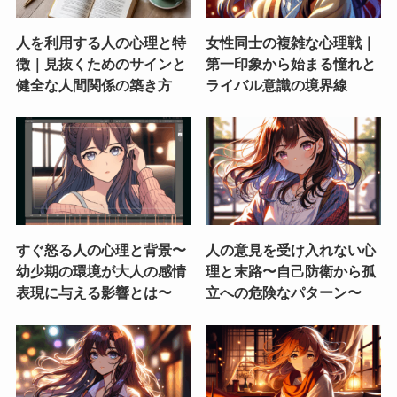
人を利用する人の心理と特
女性同士の複雑な心理戦｜
徴｜見抜くためのサインと
第一印象から始まる憧れと
健全な人間関係の築き方
ライバル意識の境界線
すぐ怒る人の心理と背景〜
人の意見を受け入れない心
幼少期の環境が大人の感情
理と末路〜自己防衛から孤
表現に与える影響とは〜
立への危険なパターン〜