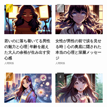
若いのに落ち着いてる男性
女性が男性の前で涙を見せ
の魅力と心理│年齢を超え
る時｜心の奥底に隠された
た大人の余裕が生み出す安
本当の心理と深層メッセー
心感
ジ
人間関係
人間関係