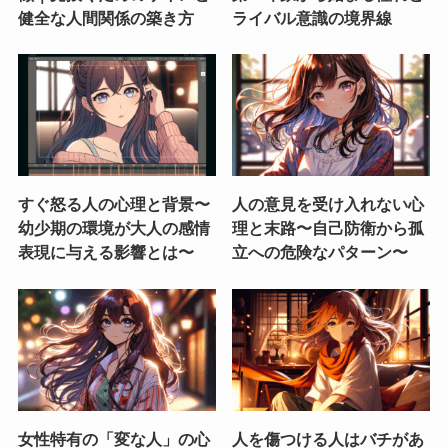
健全な人間関係の築き方
ライバル意識の境界線
すぐ怒る人の心理と背景〜
人の意見を受け入れない心
幼少期の環境が大人の感情
理と末路〜自己防衛から孤
表現に与える影響とは〜
立への危険なパターン〜
女性特有の「変な人」の心
人を傷つける人はバチがあ