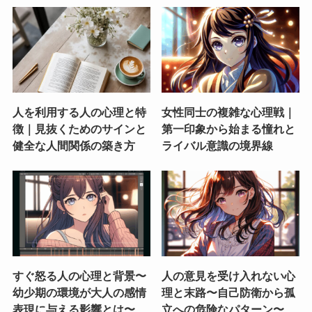
人を利用する人の心理と特
女性同士の複雑な心理戦｜
徴｜見抜くためのサインと
第一印象から始まる憧れと
健全な人間関係の築き方
ライバル意識の境界線
すぐ怒る人の心理と背景〜
人の意見を受け入れない心
幼少期の環境が大人の感情
理と末路〜自己防衛から孤
表現に与える影響とは〜
立への危険なパターン〜