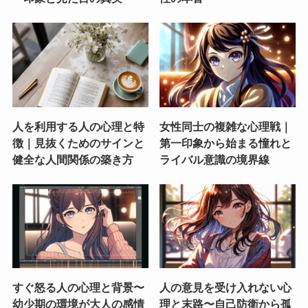
人を利用する人の心理と特
女性同士の複雑な心理戦｜
徴｜見抜くためのサインと
第一印象から始まる憧れと
健全な人間関係の築き方
ライバル意識の境界線
すぐ怒る人の心理と背景〜
人の意見を受け入れない心
幼少期の環境が大人の感情
理と末路〜自己防衛から孤