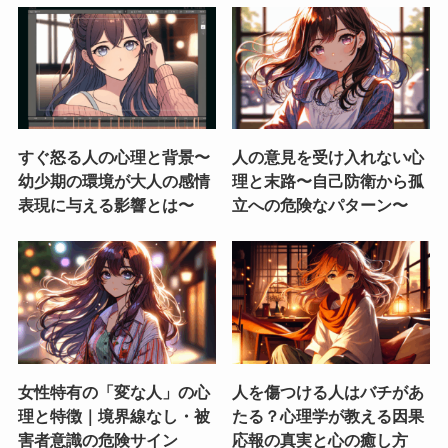
すぐ怒る人の心理と背景〜
人の意見を受け入れない心
幼少期の環境が大人の感情
理と末路〜自己防衛から孤
表現に与える影響とは〜
立への危険なパターン〜
女性特有の「変な人」の心
人を傷つける人はバチがあ
理と特徴｜境界線なし・被
たる？心理学が教える因果
害者意識の危険サイン
応報の真実と心の癒し方