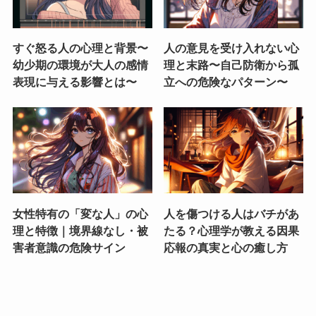
すぐ怒る人の心理と背景〜
人の意見を受け入れない心
幼少期の環境が大人の感情
理と末路〜自己防衛から孤
表現に与える影響とは〜
立への危険なパターン〜
女性特有の「変な人」の心
人を傷つける人はバチがあ
理と特徴｜境界線なし・被
たる？心理学が教える因果
害者意識の危険サイン
応報の真実と心の癒し方