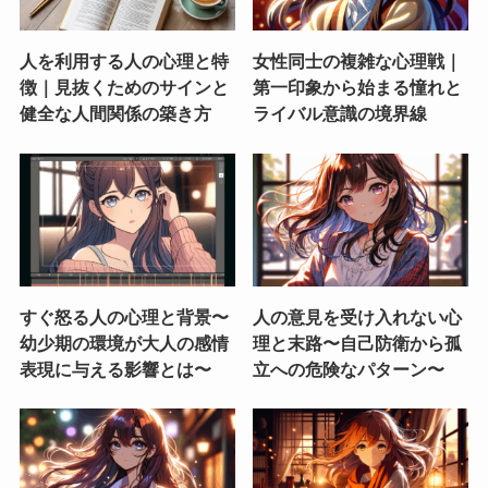
人を利用する人の心理と特
女性同士の複雑な心理戦｜
徴｜見抜くためのサインと
第一印象から始まる憧れと
健全な人間関係の築き方
ライバル意識の境界線
すぐ怒る人の心理と背景〜
人の意見を受け入れない心
幼少期の環境が大人の感情
理と末路〜自己防衛から孤
表現に与える影響とは〜
立への危険なパターン〜