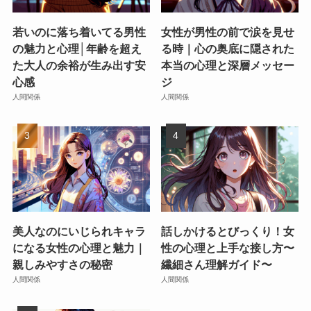
若いのに落ち着いてる男性
女性が男性の前で涙を見せ
の魅力と心理│年齢を超え
る時｜心の奥底に隠された
た大人の余裕が生み出す安
本当の心理と深層メッセー
心感
ジ
人間関係
人間関係
美人なのにいじられキャラ
話しかけるとびっくり！女
になる女性の心理と魅力｜
性の心理と上手な接し方〜
親しみやすさの秘密
繊細さん理解ガイド〜
人間関係
人間関係