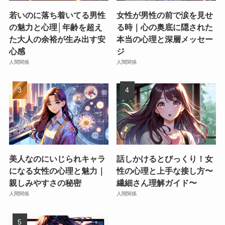
若いのに落ち着いてる男性
女性が男性の前で涙を見せ
の魅力と心理│年齢を超え
る時｜心の奥底に隠された
た大人の余裕が生み出す安
本当の心理と深層メッセー
心感
ジ
人間関係
人間関係
美人なのにいじられキャラ
話しかけるとびっくり！女
になる女性の心理と魅力｜
性の心理と上手な接し方〜
親しみやすさの秘密
繊細さん理解ガイド〜
人間関係
人間関係