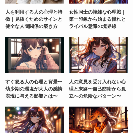
人を利用する人の心理と特
女性同士の複雑な心理戦｜
徴｜見抜くためのサインと
第一印象から始まる憧れと
健全な人間関係の築き方
ライバル意識の境界線
すぐ怒る人の心理と背景〜
人の意見を受け入れない心
幼少期の環境が大人の感情
理と末路〜自己防衛から孤
表現に与える影響とは〜
立への危険なパターン〜