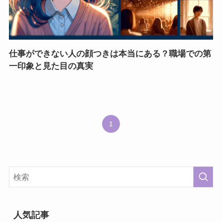
仕事ができない人の顔つきは本当にある？職場での第
一印象と見た目の真実
1
人気記事