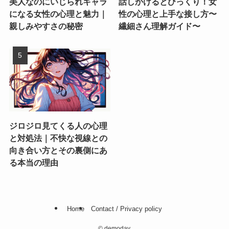
美人なのにいじられキャラ
話しかけるとびっくり！女
になる女性の心理と魅力｜
性の心理と上手な接し方〜
親しみやすさの秘密
繊細さん理解ガイド〜
ジロジロ見てくる人の心理
と対処法｜不快な視線との
向き合い方とその裏側にあ
る本当の理由
Home
Contact / Privacy policy
©
demoday.