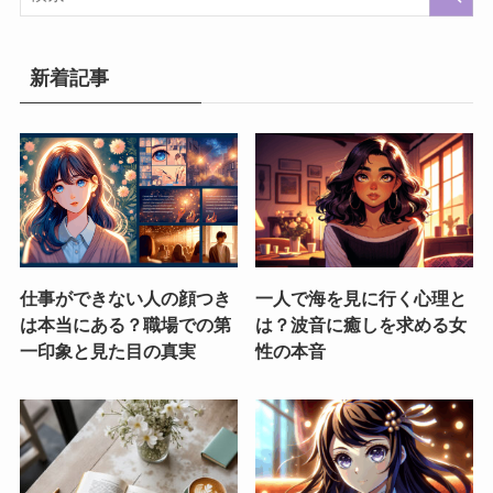
新着記事
仕事ができない人の顔つき
一人で海を見に行く心理と
は本当にある？職場での第
は？波音に癒しを求める女
一印象と見た目の真実
性の本音