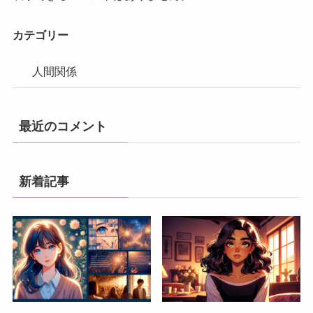
カテゴリー
人間関係
最近のコメント
新着記事