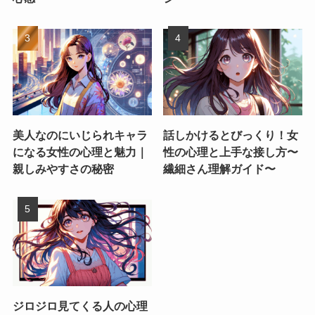
美人なのにいじられキャラ
話しかけるとびっくり！女
になる女性の心理と魅力｜
性の心理と上手な接し方〜
親しみやすさの秘密
繊細さん理解ガイド〜
ジロジロ見てくる人の心理