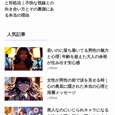
と対処法｜不快な視線との
向き合い方とその裏側にあ
る本当の理由
人気記事
若いのに落ち着いてる男性の魅力
と心理│年齢を超えた大人の余裕
が生み出す安心感
人間関係
女性が男性の前で涙を見せる時｜
心の奥底に隠された本当の心理と
深層メッセージ
人間関係
美人なのにいじられキャラになる