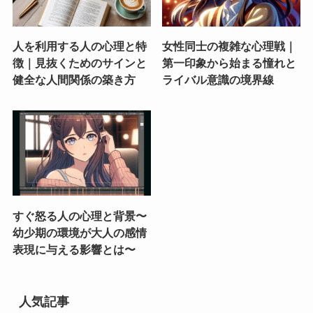
人を利用する人の心理と特
女性同士の複雑な心理戦｜
徴｜見抜くためのサインと
第一印象から始まる憧れと
健全な人間関係の築き方
ライバル意識の境界線
すぐ怒る人の心理と背景〜
幼少期の環境が大人の感情
表現に与える影響とは〜
人気記事