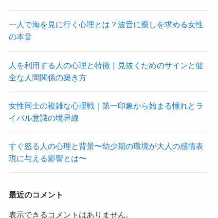
一人で海を見に行く心理とは？波音に癒しを求める女性
の本音
人を利用する人の心理と特徴｜見抜くためのサインと健
全な人間関係の築き方
女性同士の複雑な心理戦｜第一印象から始まる憧れとラ
イバル意識の境界線
すぐ怒る人の心理と背景〜幼少期の環境が大人の感情表
現に与える影響とは〜
最近のコメント
表示できるコメントはありません。