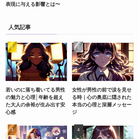
表現に与える影響とは〜
人気記事
若いのに落ち着いてる男性
女性が男性の前で涙を見せ
の魅力と心理│年齢を超え
る時｜心の奥底に隠された
た大人の余裕が生み出す安
本当の心理と深層メッセー
心感
ジ