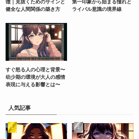
徴｜見抜くためのサインと
第一印象から始まる憧れと
健全な人間関係の築き方
ライバル意識の境界線
すぐ怒る人の心理と背景〜
幼少期の環境が大人の感情
表現に与える影響とは〜
人気記事