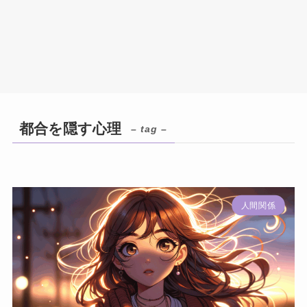
都合を隠す心理
– tag –
人間関係