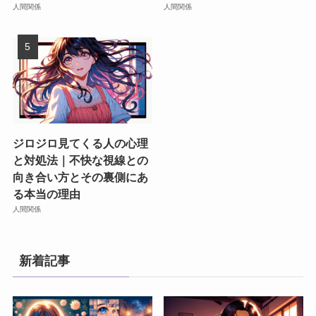
人間関係
人間関係
ジロジロ見てくる人の心理
と対処法｜不快な視線との
向き合い方とその裏側にあ
る本当の理由
人間関係
新着記事