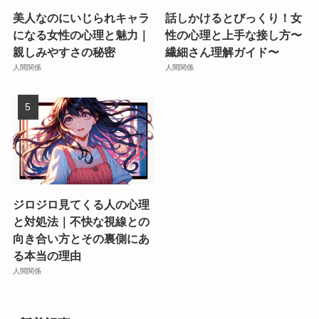
美人なのにいじられキャラ
話しかけるとびっくり！女
になる女性の心理と魅力｜
性の心理と上手な接し方〜
親しみやすさの秘密
繊細さん理解ガイド〜
人間関係
人間関係
ジロジロ見てくる人の心理
と対処法｜不快な視線との
向き合い方とその裏側にあ
る本当の理由
人間関係