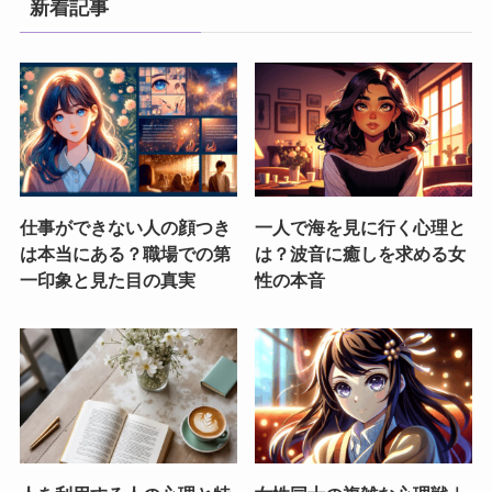
新着記事
仕事ができない人の顔つき
一人で海を見に行く心理と
は本当にある？職場での第
は？波音に癒しを求める女
一印象と見た目の真実
性の本音