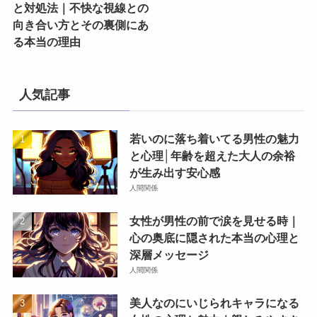
と対処法｜不快な視線との
向き合い方とその裏側にあ
る本当の理由
人気記事
若いのに落ち着いてる男性の魅力
と心理│年齢を超えた大人の余裕
が生み出す安心感
人間関係
女性が男性の前で涙を見せる時｜
心の奥底に隠された本当の心理と
深層メッセージ
人間関係
美人なのにいじられキャラになる