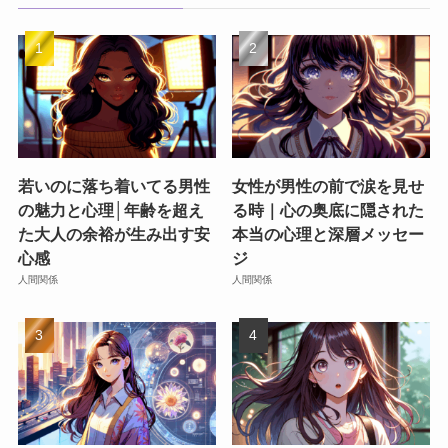
若いのに落ち着いてる男性
女性が男性の前で涙を見せ
の魅力と心理│年齢を超え
る時｜心の奥底に隠された
た大人の余裕が生み出す安
本当の心理と深層メッセー
心感
ジ
人間関係
人間関係