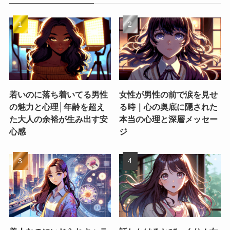
若いのに落ち着いてる男性
女性が男性の前で涙を見せ
の魅力と心理│年齢を超え
る時｜心の奥底に隠された
た大人の余裕が生み出す安
本当の心理と深層メッセー
心感
ジ