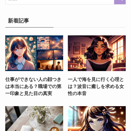
新着記事
仕事ができない人の顔つき
一人で海を見に行く心理と
は本当にある？職場での第
は？波音に癒しを求める女
一印象と見た目の真実
性の本音