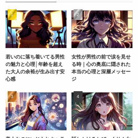
若いのに落ち着いてる男性
女性が男性の前で涙を見せ
の魅力と心理│年齢を超え
る時｜心の奥底に隠された
た大人の余裕が生み出す安
本当の心理と深層メッセー
心感
ジ