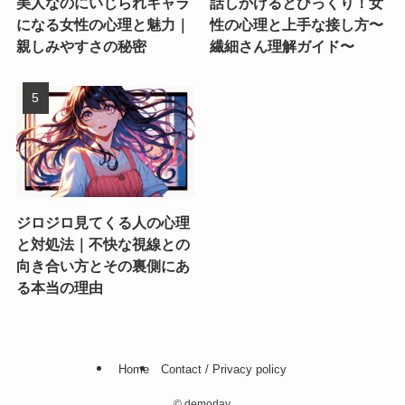
美人なのにいじられキャラ
話しかけるとびっくり！女
になる女性の心理と魅力｜
性の心理と上手な接し方〜
親しみやすさの秘密
繊細さん理解ガイド〜
ジロジロ見てくる人の心理
と対処法｜不快な視線との
向き合い方とその裏側にあ
る本当の理由
Home
Contact / Privacy policy
©
demoday.