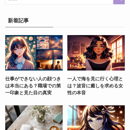
新着記事
仕事ができない人の顔つき
一人で海を見に行く心理と
は本当にある？職場での第
は？波音に癒しを求める女
一印象と見た目の真実
性の本音