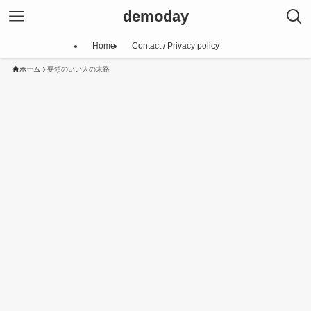
demoday
Home
Contact / Privacy policy
ホーム
要領のいい人の末路