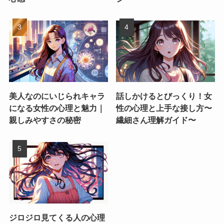
美人なのにいじられキャラ
話しかけるとびっくり！女
になる女性の心理と魅力｜
性の心理と上手な接し方〜
親しみやすさの秘密
繊細さん理解ガイド〜
ジロジロ見てくる人の心理