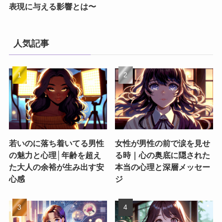
表現に与える影響とは〜
人気記事
若いのに落ち着いてる男性
女性が男性の前で涙を見せ
の魅力と心理│年齢を超え
る時｜心の奥底に隠された
た大人の余裕が生み出す安
本当の心理と深層メッセー
心感
ジ