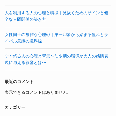
人を利用する人の心理と特徴｜見抜くためのサインと健
全な人間関係の築き方
女性同士の複雑な心理戦｜第一印象から始まる憧れとラ
イバル意識の境界線
すぐ怒る人の心理と背景〜幼少期の環境が大人の感情表
現に与える影響とは〜
最近のコメント
表示できるコメントはありません。
カテゴリー