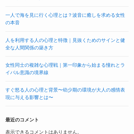
一人で海を見に行く心理とは？波音に癒しを求める女性
の本音
人を利用する人の心理と特徴｜見抜くためのサインと健
全な人間関係の築き方
女性同士の複雑な心理戦｜第一印象から始まる憧れとラ
イバル意識の境界線
すぐ怒る人の心理と背景〜幼少期の環境が大人の感情表
現に与える影響とは〜
最近のコメント
表示できるコメントはありません。