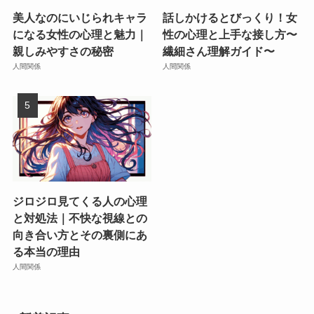
美人なのにいじられキャラ
話しかけるとびっくり！女
になる女性の心理と魅力｜
性の心理と上手な接し方〜
親しみやすさの秘密
繊細さん理解ガイド〜
人間関係
人間関係
ジロジロ見てくる人の心理
と対処法｜不快な視線との
向き合い方とその裏側にあ
る本当の理由
人間関係