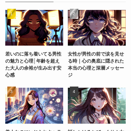
若いのに落ち着いてる男性
女性が男性の前で涙を見せ
の魅力と心理│年齢を超え
る時｜心の奥底に隠された
た大人の余裕が生み出す安
本当の心理と深層メッセー
心感
ジ