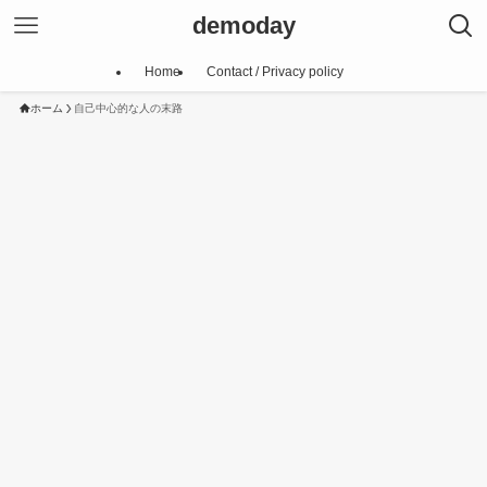
demoday
Home
Contact / Privacy policy
ホーム
自己中心的な人の末路