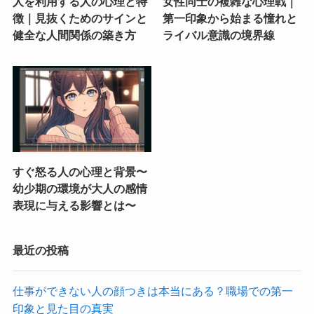
人を利用する人の心理と特
女性同士の複雑な心理戦｜
徴｜見抜くためのサインと
第一印象から始まる憧れと
健全な人間関係の築き方
ライバル意識の境界線
すぐ怒る人の心理と背景〜
幼少期の環境が大人の感情
表現に与える影響とは〜
最近の投稿
仕事ができない人の顔つきは本当にある？職場での第一
印象と見た目の真実