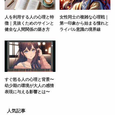
人を利用する人の心理と特
女性同士の複雑な心理戦｜
徴｜見抜くためのサインと
第一印象から始まる憧れと
健全な人間関係の築き方
ライバル意識の境界線
すぐ怒る人の心理と背景〜
幼少期の環境が大人の感情
表現に与える影響とは〜
人気記事