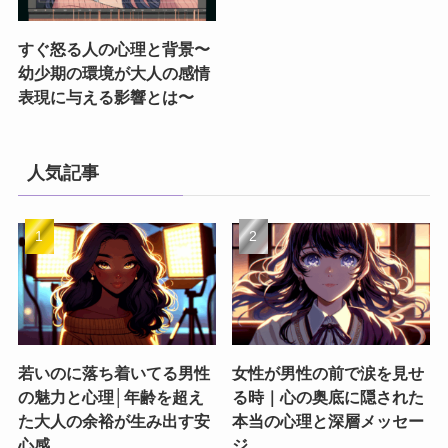
すぐ怒る人の心理と背景〜
幼少期の環境が大人の感情
表現に与える影響とは〜
人気記事
若いのに落ち着いてる男性
女性が男性の前で涙を見せ
の魅力と心理│年齢を超え
る時｜心の奥底に隠された
た大人の余裕が生み出す安
本当の心理と深層メッセー
心感
ジ