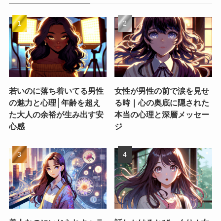
若いのに落ち着いてる男性
女性が男性の前で涙を見せ
の魅力と心理│年齢を超え
る時｜心の奥底に隠された
た大人の余裕が生み出す安
本当の心理と深層メッセー
心感
ジ