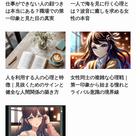
仕事ができない人の顔つき
一人で海を見に行く心理と
は本当にある？職場での第
は？波音に癒しを求める女
一印象と見た目の真実
性の本音
人を利用する人の心理と特
女性同士の複雑な心理戦｜
徴｜見抜くためのサインと
第一印象から始まる憧れと
健全な人間関係の築き方
ライバル意識の境界線