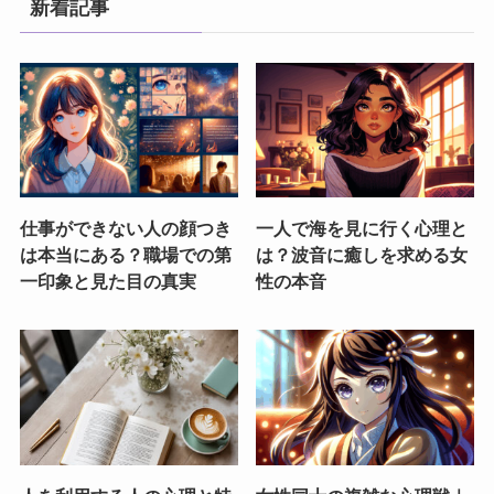
新着記事
仕事ができない人の顔つき
一人で海を見に行く心理と
は本当にある？職場での第
は？波音に癒しを求める女
一印象と見た目の真実
性の本音