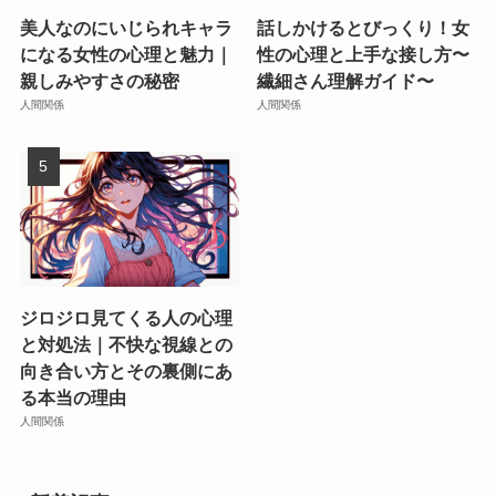
美人なのにいじられキャラ
話しかけるとびっくり！女
になる女性の心理と魅力｜
性の心理と上手な接し方〜
親しみやすさの秘密
繊細さん理解ガイド〜
人間関係
人間関係
ジロジロ見てくる人の心理
と対処法｜不快な視線との
向き合い方とその裏側にあ
る本当の理由
人間関係