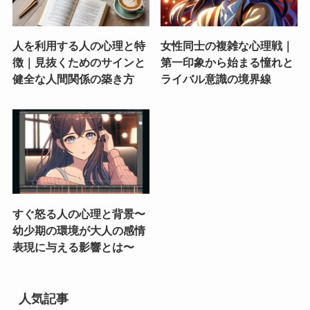
人を利用する人の心理と特
女性同士の複雑な心理戦｜
徴｜見抜くためのサインと
第一印象から始まる憧れと
健全な人間関係の築き方
ライバル意識の境界線
すぐ怒る人の心理と背景〜
幼少期の環境が大人の感情
表現に与える影響とは〜
人気記事