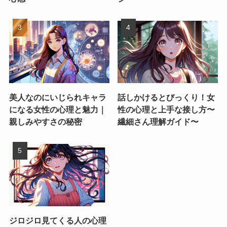
美人なのにいじられキャラ
話しかけるとびっくり！女
になる女性の心理と魅力｜
性の心理と上手な接し方〜
親しみやすさの秘密
繊細さん理解ガイド〜
ジロジロ見てくる人の心理