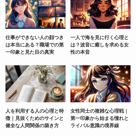
仕事ができない人の顔つき
一人で海を見に行く心理と
は本当にある？職場での第
は？波音に癒しを求める女
一印象と見た目の真実
性の本音
人を利用する人の心理と特
女性同士の複雑な心理戦｜
徴｜見抜くためのサインと
第一印象から始まる憧れと
健全な人間関係の築き方
ライバル意識の境界線