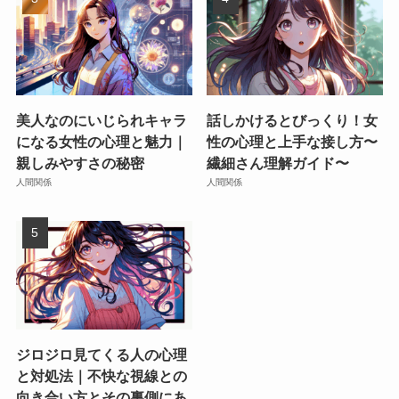
美人なのにいじられキャラ
話しかけるとびっくり！女
になる女性の心理と魅力｜
性の心理と上手な接し方〜
親しみやすさの秘密
繊細さん理解ガイド〜
人間関係
人間関係
ジロジロ見てくる人の心理
と対処法｜不快な視線との
向き合い方とその裏側にあ