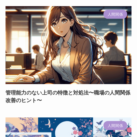
人間関係
管理能力のない上司の特徴と対処法〜職場の人間関係
改善のヒント〜
人間関係