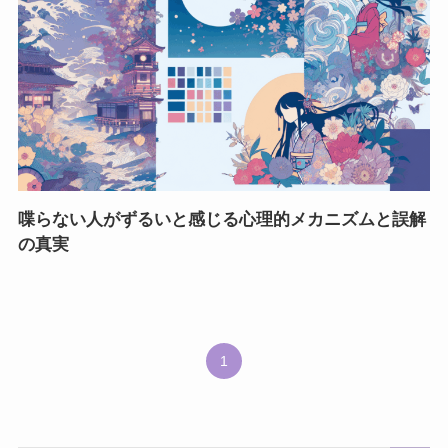
喋らない人がずるいと感じる心理的メカニズムと誤解
の真実
1