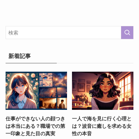
新着記事
仕事ができない人の顔つき
一人で海を見に行く心理と
は本当にある？職場での第
は？波音に癒しを求める女
一印象と見た目の真実
性の本音