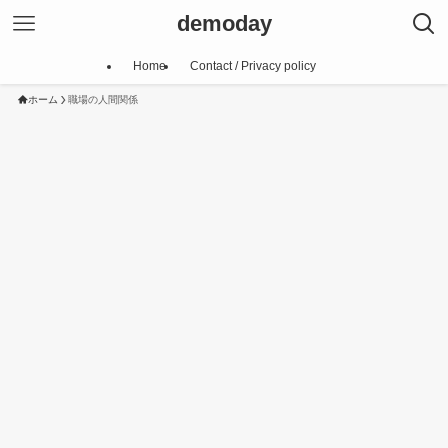
demoday
Home
Contact / Privacy policy
ホーム
職場の人間関係