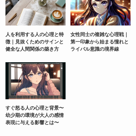
人を利用する人の心理と特
女性同士の複雑な心理戦｜
徴｜見抜くためのサインと
第一印象から始まる憧れと
健全な人間関係の築き方
ライバル意識の境界線
すぐ怒る人の心理と背景〜
幼少期の環境が大人の感情
表現に与える影響とは〜