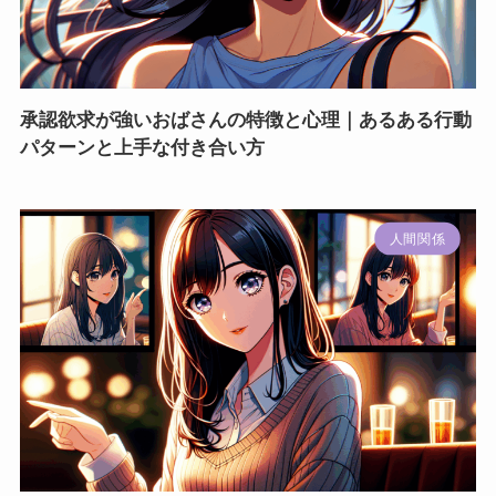
承認欲求が強いおばさんの特徴と心理｜あるある行動
パターンと上手な付き合い方
人間関係