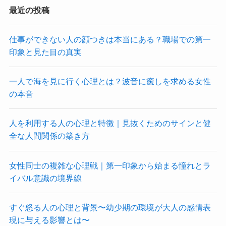
最近の投稿
仕事ができない人の顔つきは本当にある？職場での第一
印象と見た目の真実
一人で海を見に行く心理とは？波音に癒しを求める女性
の本音
人を利用する人の心理と特徴｜見抜くためのサインと健
全な人間関係の築き方
女性同士の複雑な心理戦｜第一印象から始まる憧れとラ
イバル意識の境界線
すぐ怒る人の心理と背景〜幼少期の環境が大人の感情表
現に与える影響とは〜