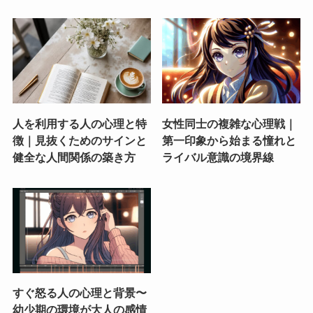
人を利用する人の心理と特
女性同士の複雑な心理戦｜
徴｜見抜くためのサインと
第一印象から始まる憧れと
健全な人間関係の築き方
ライバル意識の境界線
すぐ怒る人の心理と背景〜
幼少期の環境が大人の感情