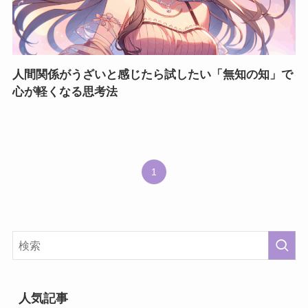
人間関係がうざいと感じたら試したい「無知の知」で
心が軽くなる思考法
1
人気記事