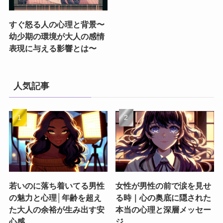
すぐ怒る人の心理と背景〜
幼少期の環境が大人の感情
表現に与える影響とは〜
人気記事
若いのに落ち着いてる男性
女性が男性の前で涙を見せ
の魅力と心理│年齢を超え
る時｜心の奥底に隠された
た大人の余裕が生み出す安
本当の心理と深層メッセー
心感
ジ