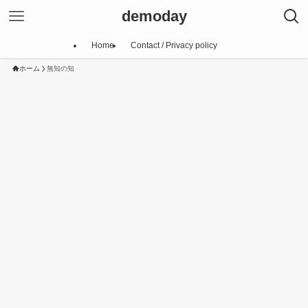
demoday
Home
Contact / Privacy policy
ホーム
無知の知