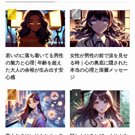
若いのに落ち着いてる男性
女性が男性の前で涙を見せ
の魅力と心理│年齢を超え
る時｜心の奥底に隠された
た大人の余裕が生み出す安
本当の心理と深層メッセー
心感
ジ