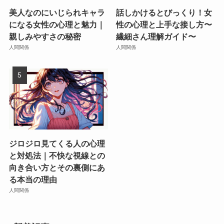
美人なのにいじられキャラ
話しかけるとびっくり！女
になる女性の心理と魅力｜
性の心理と上手な接し方〜
親しみやすさの秘密
繊細さん理解ガイド〜
人間関係
人間関係
ジロジロ見てくる人の心理
と対処法｜不快な視線との
向き合い方とその裏側にあ
る本当の理由
人間関係