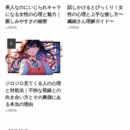
美人なのにいじられキャラ
話しかけるとびっくり！女
になる女性の心理と魅力｜
性の心理と上手な接し方〜
親しみやすさの秘密
繊細さん理解ガイド〜
人間関係
人間関係
ジロジロ見てくる人の心理
と対処法｜不快な視線との
向き合い方とその裏側にあ
る本当の理由
人間関係