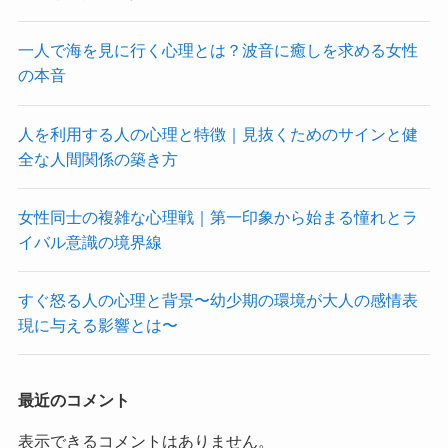
一人で海を見に行く心理とは？波音に癒しを求める女性
の本音
人を利用する人の心理と特徴｜見抜くためのサインと健
全な人間関係の築き方
女性同士の複雑な心理戦｜第一印象から始まる憧れとラ
イバル意識の境界線
すぐ怒る人の心理と背景〜幼少期の環境が大人の感情表
現に与える影響とは〜
最近のコメント
表示できるコメントはありません。