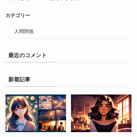
カテゴリー
人間関係
最近のコメント
新着記事