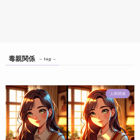
毒親関係
– tag –
人間関係