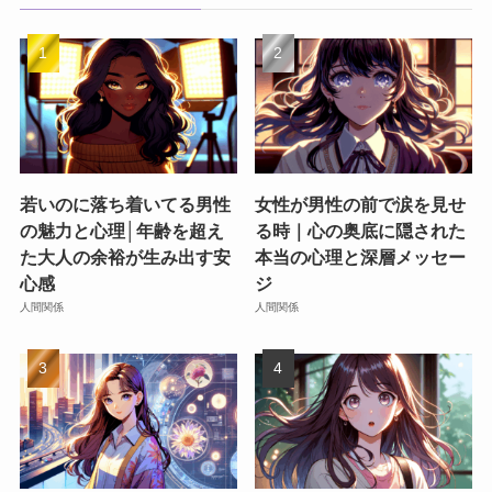
若いのに落ち着いてる男性
女性が男性の前で涙を見せ
の魅力と心理│年齢を超え
る時｜心の奥底に隠された
た大人の余裕が生み出す安
本当の心理と深層メッセー
心感
ジ
人間関係
人間関係