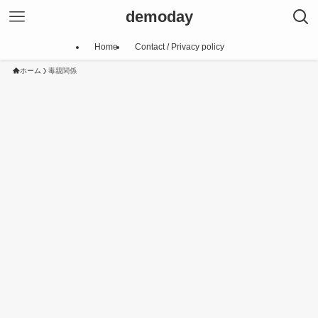
demoday
Home
Contact / Privacy policy
ホーム
毒親関係