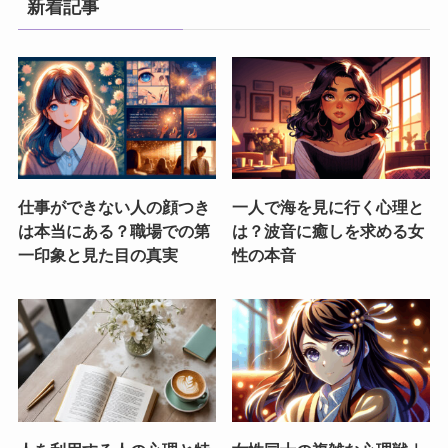
新着記事
仕事ができない人の顔つき
一人で海を見に行く心理と
は本当にある？職場での第
は？波音に癒しを求める女
一印象と見た目の真実
性の本音