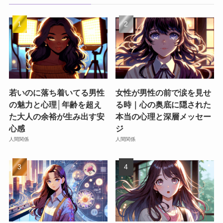
若いのに落ち着いてる男性
女性が男性の前で涙を見せ
の魅力と心理│年齢を超え
る時｜心の奥底に隠された
た大人の余裕が生み出す安
本当の心理と深層メッセー
心感
ジ
人間関係
人間関係