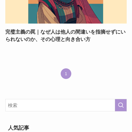
完璧主義の罠｜なぜ人は他人の間違いを指摘せずにい
られないのか、その心理と向き合い方
1
人気記事