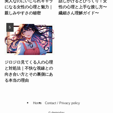
美人なのにいじられキャラ
話しかけるとびっくり！女
になる女性の心理と魅力｜
性の心理と上手な接し方〜
親しみやすさの秘密
繊細さん理解ガイド〜
ジロジロ見てくる人の心理
と対処法｜不快な視線との
向き合い方とその裏側にあ
る本当の理由
Home
Contact / Privacy policy
©
demoday.