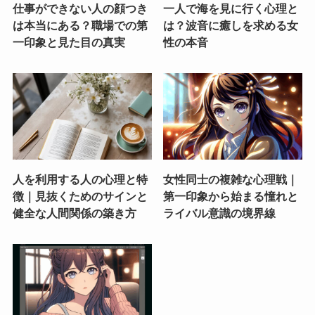
仕事ができない人の顔つき
一人で海を見に行く心理と
は本当にある？職場での第
は？波音に癒しを求める女
一印象と見た目の真実
性の本音
人を利用する人の心理と特
女性同士の複雑な心理戦｜
徴｜見抜くためのサインと
第一印象から始まる憧れと
健全な人間関係の築き方
ライバル意識の境界線