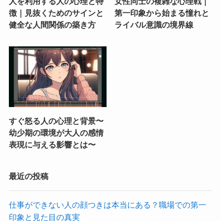
人を利用する人の心理と特
女性同士の複雑な心理戦｜
徴｜見抜くためのサインと
第一印象から始まる憧れと
健全な人間関係の築き方
ライバル意識の境界線
すぐ怒る人の心理と背景〜
幼少期の環境が大人の感情
表現に与える影響とは〜
最近の投稿
仕事ができない人の顔つきは本当にある？職場での第一
印象と見た目の真実