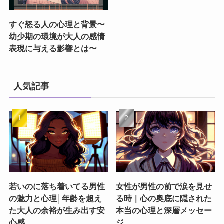
すぐ怒る人の心理と背景〜
幼少期の環境が大人の感情
表現に与える影響とは〜
人気記事
若いのに落ち着いてる男性
女性が男性の前で涙を見せ
の魅力と心理│年齢を超え
る時｜心の奥底に隠された
た大人の余裕が生み出す安
本当の心理と深層メッセー
心感
ジ