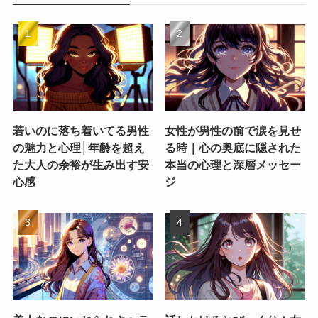
若いのに落ち着いてる男性
女性が男性の前で涙を見せ
の魅力と心理│年齢を超え
る時｜心の奥底に隠された
た大人の余裕が生み出す安
本当の心理と深層メッセー
心感
ジ