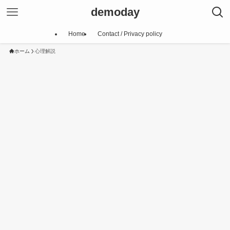
demoday
Home
Contact / Privacy policy
ホーム
心理解説