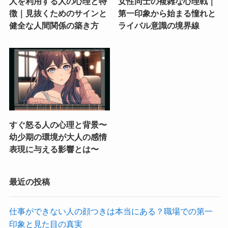
人を利用する人の心理と特
女性同士の複雑な心理戦｜
徴｜見抜くためのサインと
第一印象から始まる憧れと
健全な人間関係の築き方
ライバル意識の境界線
すぐ怒る人の心理と背景〜
幼少期の環境が大人の感情
表現に与える影響とは〜
最近の投稿
仕事ができない人の顔つきは本当にある？職場での第一
印象と見た目の真実