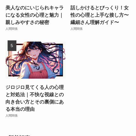
美人なのにいじられキャラ
話しかけるとびっくり！女
になる女性の心理と魅力｜
性の心理と上手な接し方〜
親しみやすさの秘密
繊細さん理解ガイド〜
人間関係
人間関係
ジロジロ見てくる人の心理
と対処法｜不快な視線との
向き合い方とその裏側にあ
る本当の理由
人間関係