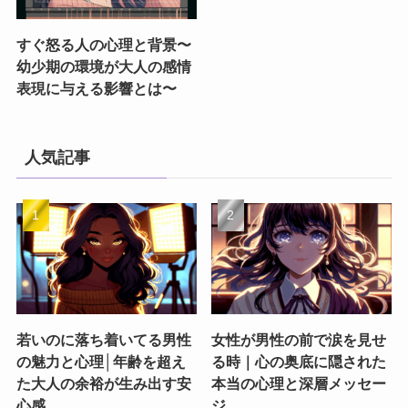
すぐ怒る人の心理と背景〜
幼少期の環境が大人の感情
表現に与える影響とは〜
人気記事
若いのに落ち着いてる男性
女性が男性の前で涙を見せ
の魅力と心理│年齢を超え
る時｜心の奥底に隠された
た大人の余裕が生み出す安
本当の心理と深層メッセー
心感
ジ