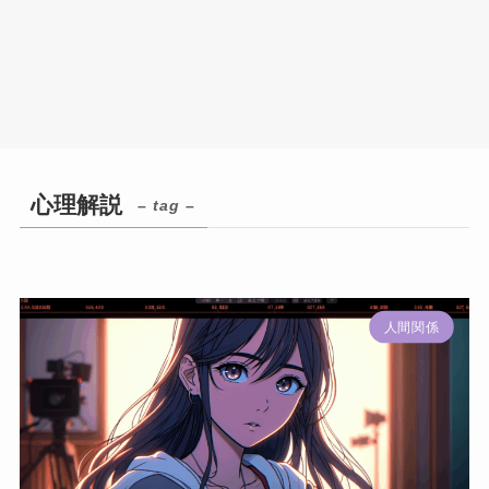
心理解説
– tag –
人間関係