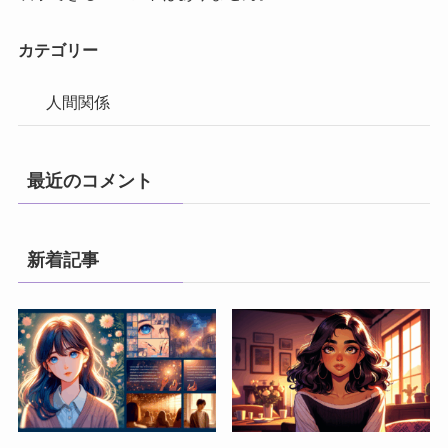
カテゴリー
人間関係
最近のコメント
新着記事