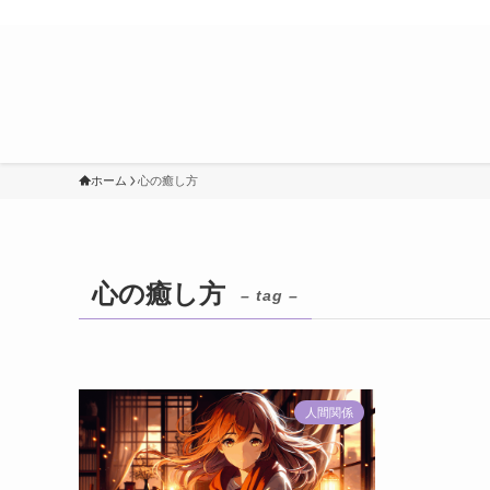
ホーム
心の癒し方
心の癒し方
– tag –
人間関係