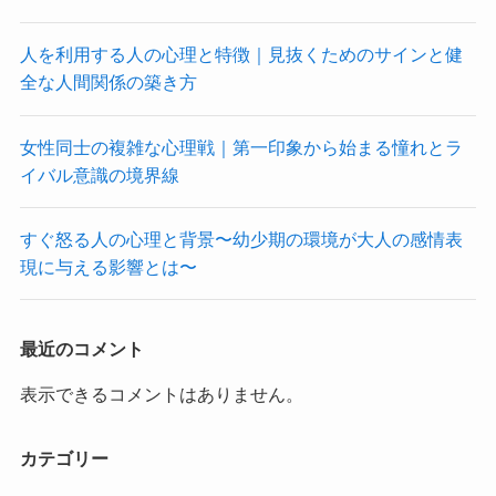
人を利用する人の心理と特徴｜見抜くためのサインと健
全な人間関係の築き方
女性同士の複雑な心理戦｜第一印象から始まる憧れとラ
イバル意識の境界線
すぐ怒る人の心理と背景〜幼少期の環境が大人の感情表
現に与える影響とは〜
最近のコメント
表示できるコメントはありません。
カテゴリー