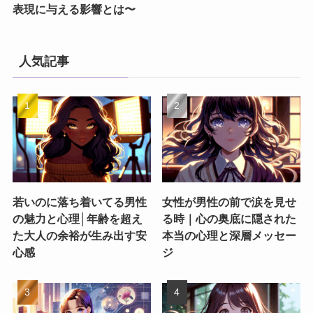
表現に与える影響とは〜
人気記事
若いのに落ち着いてる男性
女性が男性の前で涙を見せ
の魅力と心理│年齢を超え
る時｜心の奥底に隠された
た大人の余裕が生み出す安
本当の心理と深層メッセー
心感
ジ