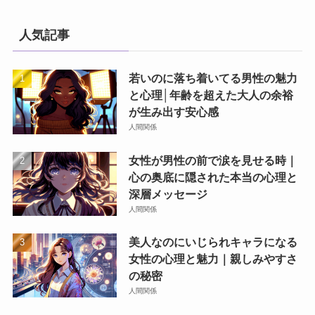
人気記事
若いのに落ち着いてる男性の魅力
と心理│年齢を超えた大人の余裕
が生み出す安心感
人間関係
女性が男性の前で涙を見せる時｜
心の奥底に隠された本当の心理と
深層メッセージ
人間関係
美人なのにいじられキャラになる
女性の心理と魅力｜親しみやすさ
の秘密
人間関係