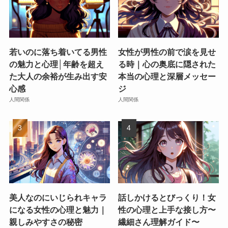
若いのに落ち着いてる男性
女性が男性の前で涙を見せ
の魅力と心理│年齢を超え
る時｜心の奥底に隠された
た大人の余裕が生み出す安
本当の心理と深層メッセー
心感
ジ
人間関係
人間関係
美人なのにいじられキャラ
話しかけるとびっくり！女
になる女性の心理と魅力｜
性の心理と上手な接し方〜
親しみやすさの秘密
繊細さん理解ガイド〜