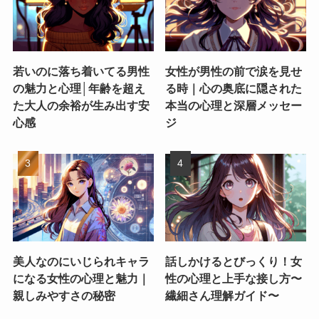
若いのに落ち着いてる男性
女性が男性の前で涙を見せ
の魅力と心理│年齢を超え
る時｜心の奥底に隠された
た大人の余裕が生み出す安
本当の心理と深層メッセー
心感
ジ
美人なのにいじられキャラ
話しかけるとびっくり！女
になる女性の心理と魅力｜
性の心理と上手な接し方〜
親しみやすさの秘密
繊細さん理解ガイド〜