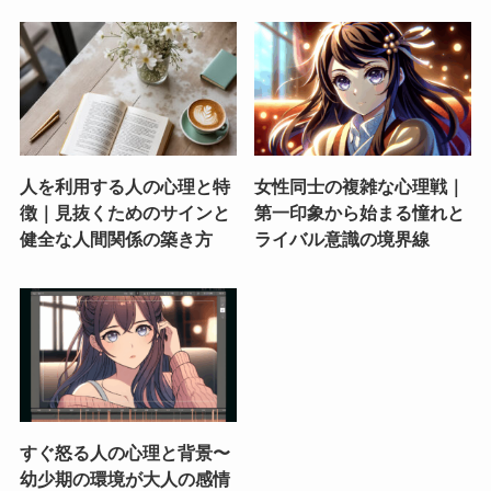
人を利用する人の心理と特
女性同士の複雑な心理戦｜
徴｜見抜くためのサインと
第一印象から始まる憧れと
健全な人間関係の築き方
ライバル意識の境界線
すぐ怒る人の心理と背景〜
幼少期の環境が大人の感情