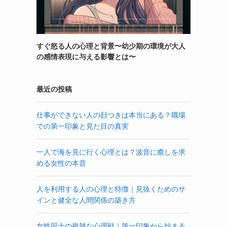
すぐ怒る人の心理と背景〜幼少期の環境が大人
の感情表現に与える影響とは〜
最近の投稿
仕事ができない人の顔つきは本当にある？職場
での第一印象と見た目の真実
一人で海を見に行く心理とは？波音に癒しを求
める女性の本音
人を利用する人の心理と特徴｜見抜くためのサ
インと健全な人間関係の築き方
女性同士の複雑な心理戦｜第一印象から始まる