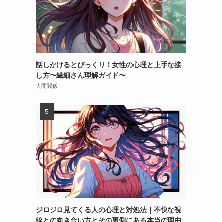
話しかけるとびっくり！女性の心理と上手な接
し方〜繊細さん理解ガイド〜
人間関係
ジロジロ見てくる人の心理と対処法｜不快な視
線との向き合い方とその裏側にある本当の理由