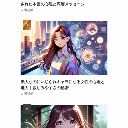
された本当の心理と深層メッセージ
人間関係
美人なのにいじられキャラになる女性の心理と
魅力｜親しみやすさの秘密
人間関係