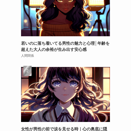
若いのに落ち着いてる男性の魅力と心理│年齢を
超えた大人の余裕が生み出す安心感
人間関係
女性が男性の前で涙を見せる時｜心の奥底に隠