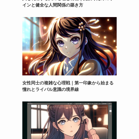
インと健全な人間関係の築き方
女性同士の複雑な心理戦｜第一印象から始まる
憧れとライバル意識の境界線