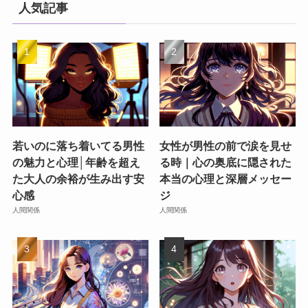
人気記事
若いのに落ち着いてる男性
女性が男性の前で涙を見せ
の魅力と心理│年齢を超え
る時｜心の奥底に隠された
た大人の余裕が生み出す安
本当の心理と深層メッセー
心感
ジ
人間関係
人間関係