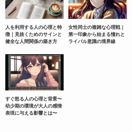
人を利用する人の心理と特
女性同士の複雑な心理戦｜
徴｜見抜くためのサインと
第一印象から始まる憧れと
健全な人間関係の築き方
ライバル意識の境界線
すぐ怒る人の心理と背景〜
幼少期の環境が大人の感情
表現に与える影響とは〜