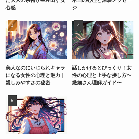
心感
ジ
美人なのにいじられキャラ
話しかけるとびっくり！女
になる女性の心理と魅力｜
性の心理と上手な接し方〜
親しみやすさの秘密
繊細さん理解ガイド〜