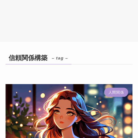
信頼関係構築
– tag –
人間関係