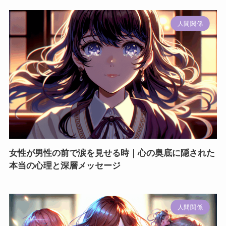
人間関係
女性が男性の前で涙を見せる時｜心の奥底に隠された
本当の心理と深層メッセージ
人間関係