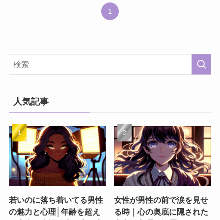
1
人気記事
若いのに落ち着いてる男性
女性が男性の前で涙を見せ
の魅力と心理│年齢を超え
る時｜心の奥底に隠された