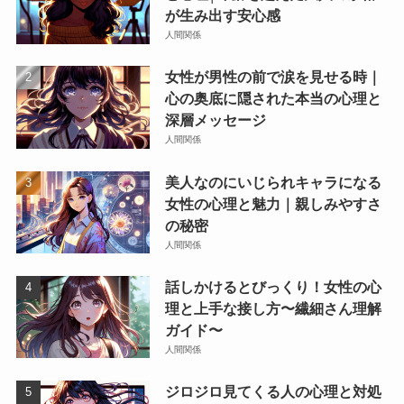
が生み出す安心感
人間関係
女性が男性の前で涙を見せる時｜
心の奥底に隠された本当の心理と
深層メッセージ
人間関係
美人なのにいじられキャラになる
女性の心理と魅力｜親しみやすさ
の秘密
人間関係
話しかけるとびっくり！女性の心
理と上手な接し方〜繊細さん理解
ガイド〜
人間関係
ジロジロ見てくる人の心理と対処