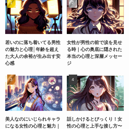
若いのに落ち着いてる男性
女性が男性の前で涙を見せ
の魅力と心理│年齢を超え
る時｜心の奥底に隠された
た大人の余裕が生み出す安
本当の心理と深層メッセー
心感
ジ
美人なのにいじられキャラ
話しかけるとびっくり！女
になる女性の心理と魅力｜
性の心理と上手な接し方〜