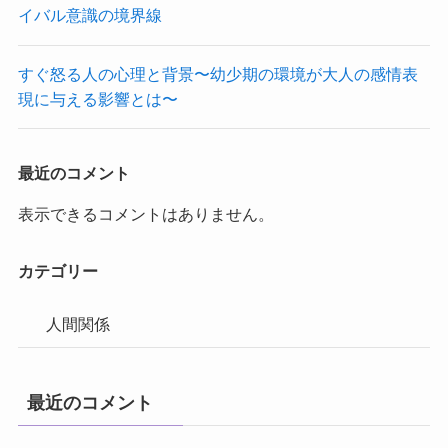
イバル意識の境界線
すぐ怒る人の心理と背景〜幼少期の環境が大人の感情表
現に与える影響とは〜
最近のコメント
表示できるコメントはありません。
カテゴリー
人間関係
最近のコメント