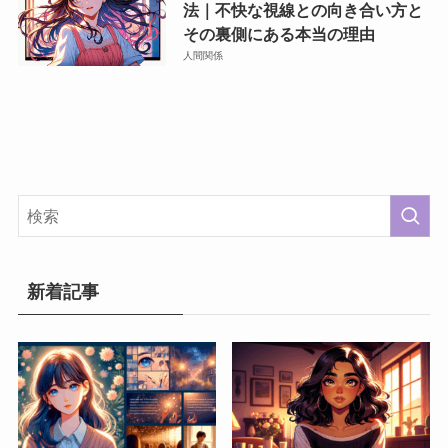
法｜不快な視線との向き合い方と
その裏側にある本当の理由
人間関係
新着記事