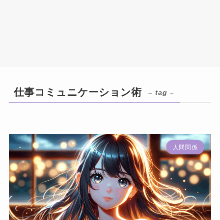
仕事コミュニケーション術
– tag –
人間関係