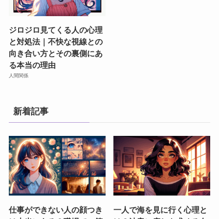
ジロジロ見てくる人の心理
と対処法｜不快な視線との
向き合い方とその裏側にあ
る本当の理由
人間関係
新着記事
仕事ができない人の顔つき
一人で海を見に行く心理と