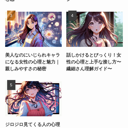
美人なのにいじられキャラ
話しかけるとびっくり！女
になる女性の心理と魅力｜
性の心理と上手な接し方〜
親しみやすさの秘密
繊細さん理解ガイド〜
ジロジロ見てくる人の心理