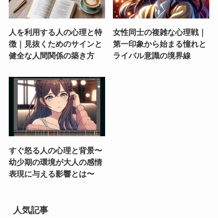
人を利用する人の心理と特
女性同士の複雑な心理戦｜
徴｜見抜くためのサインと
第一印象から始まる憧れと
健全な人間関係の築き方
ライバル意識の境界線
すぐ怒る人の心理と背景〜
幼少期の環境が大人の感情
表現に与える影響とは〜
人気記事