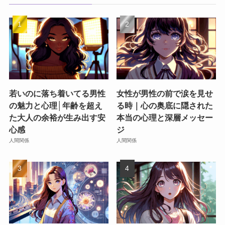
若いのに落ち着いてる男性
女性が男性の前で涙を見せ
の魅力と心理│年齢を超え
る時｜心の奥底に隠された
た大人の余裕が生み出す安
本当の心理と深層メッセー
心感
ジ
人間関係
人間関係