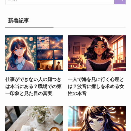
新着記事
仕事ができない人の顔つき
一人で海を見に行く心理と
は本当にある？職場での第
は？波音に癒しを求める女
一印象と見た目の真実
性の本音