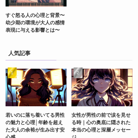
すぐ怒る人の心理と背景〜
幼少期の環境が大人の感情
表現に与える影響とは〜
人気記事
若いのに落ち着いてる男性
女性が男性の前で涙を見せ
の魅力と心理│年齢を超え
る時｜心の奥底に隠された
た大人の余裕が生み出す安
本当の心理と深層メッセー
心感
ジ