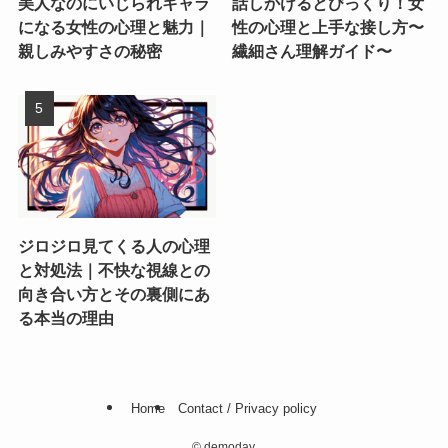
美人なのにいじられキャラ
話しかけるとびっくり！女
になる女性の心理と魅力｜
性の心理と上手な接し方〜
親しみやすさの秘密
繊細さん理解ガイド〜
ジロジロ見てくる人の心理
と対処法｜不快な視線との
向き合い方とその裏側にあ
る本当の理由
Home
Contact / Privacy policy
©
demoday.