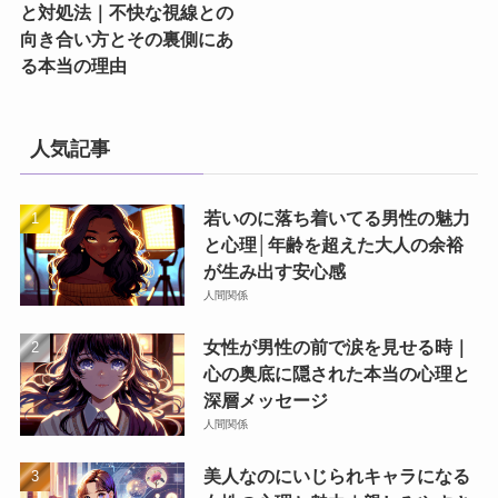
と対処法｜不快な視線との
向き合い方とその裏側にあ
る本当の理由
人気記事
若いのに落ち着いてる男性の魅力
と心理│年齢を超えた大人の余裕
が生み出す安心感
人間関係
女性が男性の前で涙を見せる時｜
心の奥底に隠された本当の心理と
深層メッセージ
人間関係
美人なのにいじられキャラになる