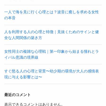
一人で海を見に行く心理とは？波音に癒しを求める女性
の本音
人を利用する人の心理と特徴｜見抜くためのサインと健
全な人間関係の築き方
女性同士の複雑な心理戦｜第一印象から始まる憧れとラ
イバル意識の境界線
すぐ怒る人の心理と背景〜幼少期の環境が大人の感情表
現に与える影響とは〜
最近のコメント
表示できるコメントはありません。