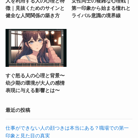
人を利用する人の心理と特
女性同士の複雑な心理戦｜
徴｜見抜くためのサインと
第一印象から始まる憧れと
健全な人間関係の築き方
ライバル意識の境界線
すぐ怒る人の心理と背景〜
幼少期の環境が大人の感情
表現に与える影響とは〜
最近の投稿
仕事ができない人の顔つきは本当にある？職場での第一
印象と見た目の真実