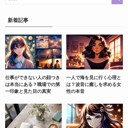
新着記事
仕事ができない人の顔つき
一人で海を見に行く心理と
は本当にある？職場での第
は？波音に癒しを求める女
一印象と見た目の真実
性の本音