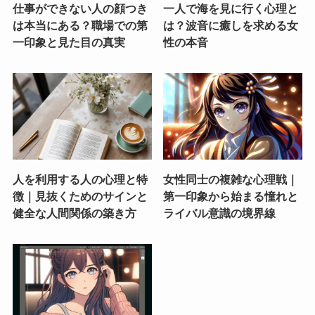
仕事ができない人の顔つき
一人で海を見に行く心理と
は本当にある？職場での第
は？波音に癒しを求める女
一印象と見た目の真実
性の本音
人を利用する人の心理と特
女性同士の複雑な心理戦｜
徴｜見抜くためのサインと
第一印象から始まる憧れと
健全な人間関係の築き方
ライバル意識の境界線