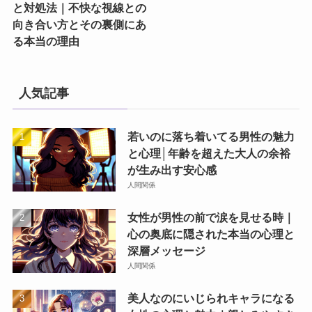
と対処法｜不快な視線との
向き合い方とその裏側にあ
る本当の理由
人気記事
若いのに落ち着いてる男性の魅力
と心理│年齢を超えた大人の余裕
が生み出す安心感
人間関係
女性が男性の前で涙を見せる時｜
心の奥底に隠された本当の心理と
深層メッセージ
人間関係
美人なのにいじられキャラになる