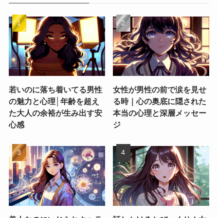
若いのに落ち着いてる男性
女性が男性の前で涙を見せ
の魅力と心理│年齢を超え
る時｜心の奥底に隠された
た大人の余裕が生み出す安
本当の心理と深層メッセー
心感
ジ