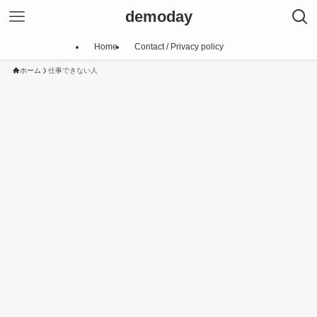
demoday
Home
Contact / Privacy policy
ホーム
仕事できない人