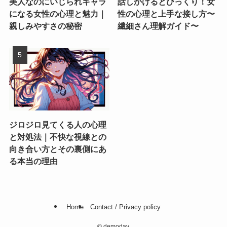
美人なのにいじられキャラ
話しかけるとびっくり！女
になる女性の心理と魅力｜
性の心理と上手な接し方〜
親しみやすさの秘密
繊細さん理解ガイド〜
ジロジロ見てくる人の心理
と対処法｜不快な視線との
向き合い方とその裏側にあ
る本当の理由
Home
Contact / Privacy policy
©
demoday.