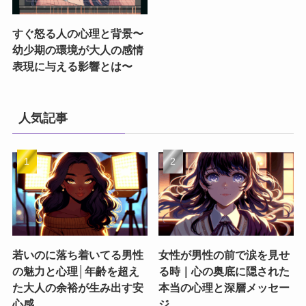
すぐ怒る人の心理と背景〜
幼少期の環境が大人の感情
表現に与える影響とは〜
人気記事
若いのに落ち着いてる男性
女性が男性の前で涙を見せ
の魅力と心理│年齢を超え
る時｜心の奥底に隠された
た大人の余裕が生み出す安
本当の心理と深層メッセー
心感
ジ