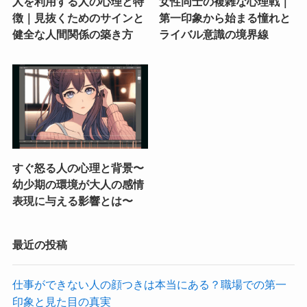
人を利用する人の心理と特
女性同士の複雑な心理戦｜
徴｜見抜くためのサインと
第一印象から始まる憧れと
健全な人間関係の築き方
ライバル意識の境界線
すぐ怒る人の心理と背景〜
幼少期の環境が大人の感情
表現に与える影響とは〜
最近の投稿
仕事ができない人の顔つきは本当にある？職場での第一
印象と見た目の真実