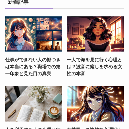
新着記事
仕事ができない人の顔つき
一人で海を見に行く心理と
は本当にある？職場での第
は？波音に癒しを求める女
一印象と見た目の真実
性の本音