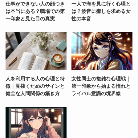
仕事ができない人の顔つき
一人で海を見に行く心理と
は本当にある？職場での第
は？波音に癒しを求める女
一印象と見た目の真実
性の本音
人を利用する人の心理と特
女性同士の複雑な心理戦｜
徴｜見抜くためのサインと
第一印象から始まる憧れと
健全な人間関係の築き方
ライバル意識の境界線