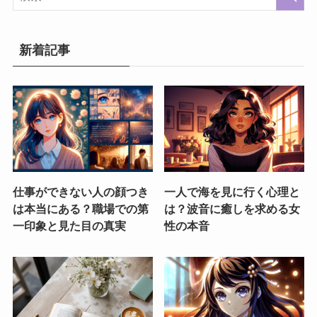
新着記事
仕事ができない人の顔つき
一人で海を見に行く心理と
は本当にある？職場での第
は？波音に癒しを求める女
一印象と見た目の真実
性の本音