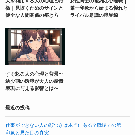
人を利用する人の心理と特
女性同士の複雑な心理戦｜
徴｜見抜くためのサインと
第一印象から始まる憧れと
健全な人間関係の築き方
ライバル意識の境界線
すぐ怒る人の心理と背景〜
幼少期の環境が大人の感情
表現に与える影響とは〜
最近の投稿
仕事ができない人の顔つきは本当にある？職場での第一
印象と見た目の真実