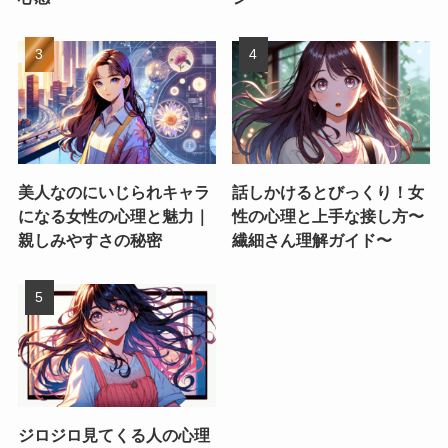
美人なのにいじられキャラ
話しかけるとびっくり！女
になる女性の心理と魅力｜
性の心理と上手な接し方〜
親しみやすさの秘密
繊細さん理解ガイド〜
ジロジロ見てくる人の心理