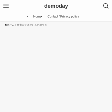
demoday
Home
Contact / Privacy policy
ホーム
仕事ができない人の顔つき