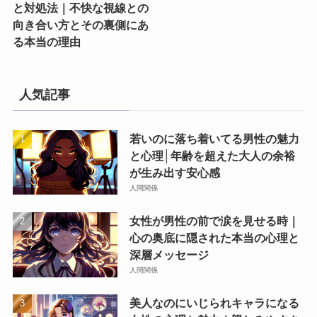
と対処法｜不快な視線との
向き合い方とその裏側にあ
る本当の理由
人気記事
若いのに落ち着いてる男性の魅力
と心理│年齢を超えた大人の余裕
が生み出す安心感
人間関係
女性が男性の前で涙を見せる時｜
心の奥底に隠された本当の心理と
深層メッセージ
人間関係
美人なのにいじられキャラになる