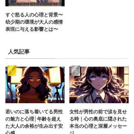
すぐ怒る人の心理と背景〜
幼少期の環境が大人の感情
表現に与える影響とは〜
人気記事
若いのに落ち着いてる男性
女性が男性の前で涙を見せ
の魅力と心理│年齢を超え
る時｜心の奥底に隠された
た大人の余裕が生み出す安
本当の心理と深層メッセー
心感
ジ