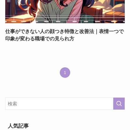
仕事ができない人の顔つき特徴と改善法｜表情一つで
印象が変わる職場での見られ方
1
人気記事