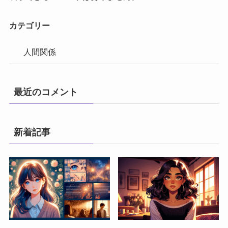
カテゴリー
人間関係
最近のコメント
新着記事