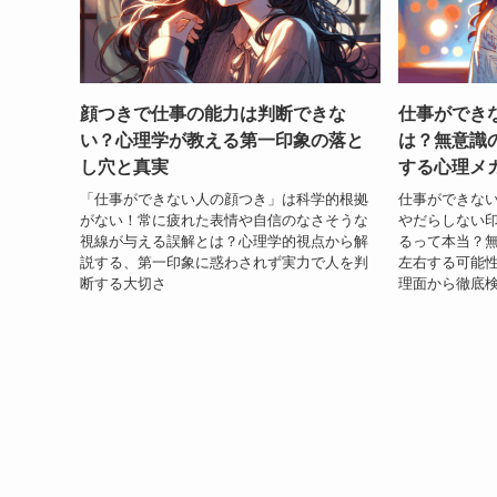
顔つきで仕事の能力は判断できな
仕事ができ
い？心理学が教える第一印象の落と
は？無意識
し穴と真実
する心理メ
「仕事ができない人の顔つき」は科学的根拠
仕事ができな
がない！常に疲れた表情や自信のなさそうな
やだらしない
視線が与える誤解とは？心理学的視点から解
るって本当？
説する、第一印象に惑わされず実力で人を判
左右する可能
断する大切さ
理面から徹底