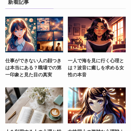
新着記事
仕事ができない人の顔つき
一人で海を見に行く心理と
は本当にある？職場での第
は？波音に癒しを求める女
一印象と見た目の真実
性の本音