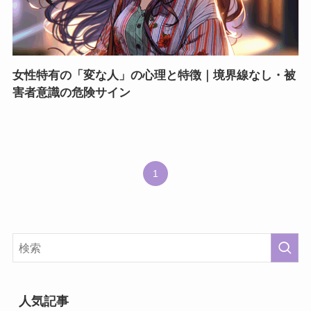
女性特有の「変な人」の心理と特徴｜境界線なし・被
害者意識の危険サイン
1
人気記事