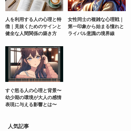
人を利用する人の心理と特
女性同士の複雑な心理戦｜
徴｜見抜くためのサインと
第一印象から始まる憧れと
健全な人間関係の築き方
ライバル意識の境界線
すぐ怒る人の心理と背景〜
幼少期の環境が大人の感情
表現に与える影響とは〜
人気記事