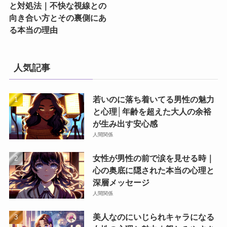
と対処法｜不快な視線との
向き合い方とその裏側にあ
る本当の理由
人気記事
若いのに落ち着いてる男性の魅力
と心理│年齢を超えた大人の余裕
が生み出す安心感
人間関係
女性が男性の前で涙を見せる時｜
心の奥底に隠された本当の心理と
深層メッセージ
人間関係
美人なのにいじられキャラになる