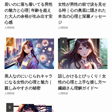
若いのに落ち着いてる男性
女性が男性の前で涙を見せ
の魅力と心理│年齢を超え
る時｜心の奥底に隠された
た大人の余裕が生み出す安
本当の心理と深層メッセー
心感
ジ
人間関係
人間関係
美人なのにいじられキャラ
話しかけるとびっくり！女
になる女性の心理と魅力｜
性の心理と上手な接し方〜
親しみやすさの秘密
繊細さん理解ガイド〜
人間関係
人間関係