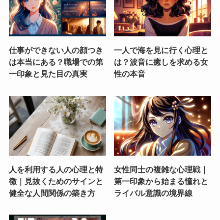
仕事ができない人の顔つき
一人で海を見に行く心理と
は本当にある？職場での第
は？波音に癒しを求める女
一印象と見た目の真実
性の本音
人を利用する人の心理と特
女性同士の複雑な心理戦｜
徴｜見抜くためのサインと
第一印象から始まる憧れと
健全な人間関係の築き方
ライバル意識の境界線