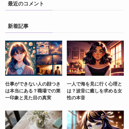
最近のコメント
新着記事
仕事ができない人の顔つき
一人で海を見に行く心理と
は本当にある？職場での第
は？波音に癒しを求める女
一印象と見た目の真実
性の本音