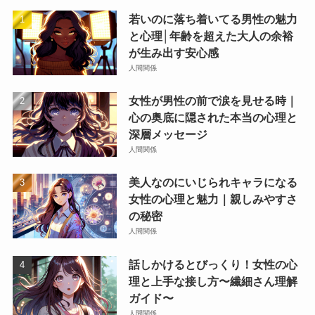
若いのに落ち着いてる男性の魅力
と心理│年齢を超えた大人の余裕
が生み出す安心感
人間関係
女性が男性の前で涙を見せる時｜
心の奥底に隠された本当の心理と
深層メッセージ
人間関係
美人なのにいじられキャラになる
女性の心理と魅力｜親しみやすさ
の秘密
人間関係
話しかけるとびっくり！女性の心
理と上手な接し方〜繊細さん理解
ガイド〜
人間関係