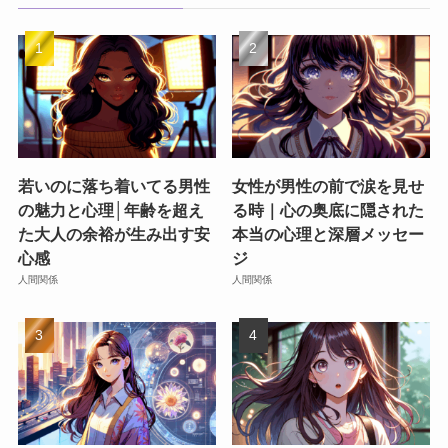
若いのに落ち着いてる男性
女性が男性の前で涙を見せ
の魅力と心理│年齢を超え
る時｜心の奥底に隠された
た大人の余裕が生み出す安
本当の心理と深層メッセー
心感
ジ
人間関係
人間関係