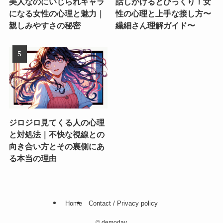
美人なのにいじられキャラ
話しかけるとびっくり！女
になる女性の心理と魅力｜
性の心理と上手な接し方〜
親しみやすさの秘密
繊細さん理解ガイド〜
ジロジロ見てくる人の心理
と対処法｜不快な視線との
向き合い方とその裏側にあ
る本当の理由
Home
Contact / Privacy policy
©
demoday.