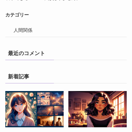
カテゴリー
人間関係
最近のコメント
新着記事