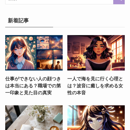
新着記事
仕事ができない人の顔つき
一人で海を見に行く心理と
は本当にある？職場での第
は？波音に癒しを求める女
一印象と見た目の真実
性の本音