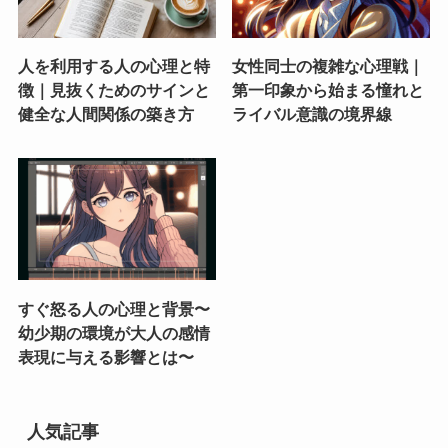
人を利用する人の心理と特
女性同士の複雑な心理戦｜
徴｜見抜くためのサインと
第一印象から始まる憧れと
健全な人間関係の築き方
ライバル意識の境界線
すぐ怒る人の心理と背景〜
幼少期の環境が大人の感情
表現に与える影響とは〜
人気記事