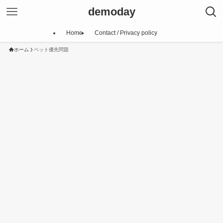
demoday
Home
Contact / Privacy policy
ホーム
ペット優先問題