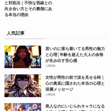
と対処法｜不快な視線との
向き合い方とその裏側にあ
る本当の理由
人気記事
若いのに落ち着いてる男性の魅力
と心理│年齢を超えた大人の余裕
が生み出す安心感
人間関係
女性が男性の前で涙を見せる時｜
心の奥底に隠された本当の心理と
深層メッセージ
人間関係
美人なのにいじられキャラになる