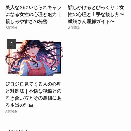
美人なのにいじられキャラ
話しかけるとびっくり！女
になる女性の心理と魅力｜
性の心理と上手な接し方〜
親しみやすさの秘密
繊細さん理解ガイド〜
人間関係
人間関係
ジロジロ見てくる人の心理
と対処法｜不快な視線との
向き合い方とその裏側にあ
る本当の理由
人間関係