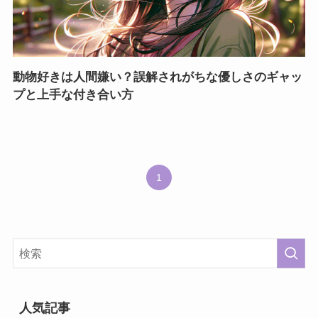
動物好きは人間嫌い？誤解されがちな優しさのギャッ
プと上手な付き合い方
1
人気記事