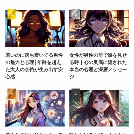
若いのに落ち着いてる男性
女性が男性の前で涙を見せ
の魅力と心理│年齢を超え
る時｜心の奥底に隠された
た大人の余裕が生み出す安
本当の心理と深層メッセー
心感
ジ