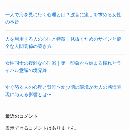
一人で海を見に行く心理とは？波音に癒しを求める女性
の本音
人を利用する人の心理と特徴｜見抜くためのサインと健
全な人間関係の築き方
女性同士の複雑な心理戦｜第一印象から始まる憧れとラ
イバル意識の境界線
すぐ怒る人の心理と背景〜幼少期の環境が大人の感情表
現に与える影響とは〜
最近のコメント
表示できるコメントはありません。