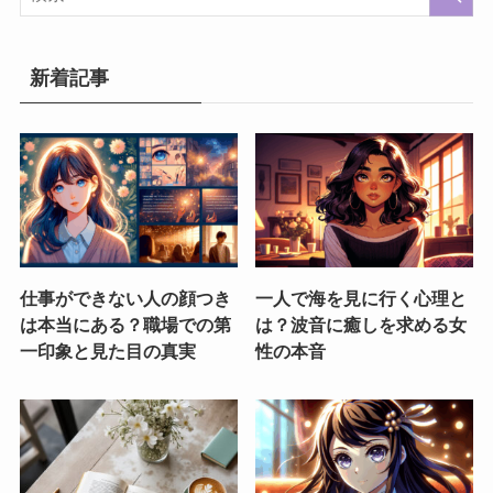
新着記事
仕事ができない人の顔つき
一人で海を見に行く心理と
は本当にある？職場での第
は？波音に癒しを求める女
一印象と見た目の真実
性の本音