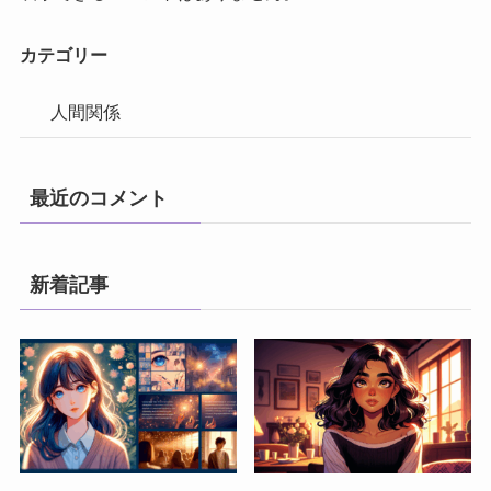
カテゴリー
人間関係
最近のコメント
新着記事