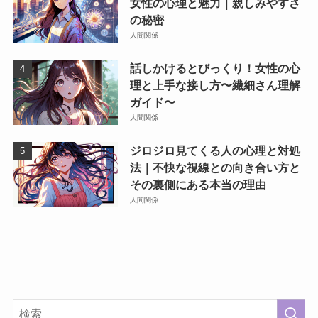
女性の心理と魅力｜親しみやすさ
の秘密
人間関係
話しかけるとびっくり！女性の心
理と上手な接し方〜繊細さん理解
ガイド〜
人間関係
ジロジロ見てくる人の心理と対処
法｜不快な視線との向き合い方と
その裏側にある本当の理由
人間関係