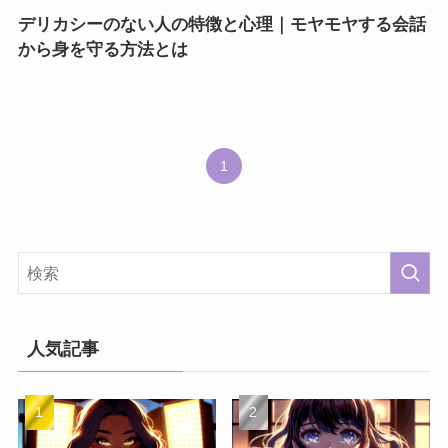
デリカシーのない人の特徴と心理｜モヤモヤする会話
から身を守る方法とは
1
人気記事