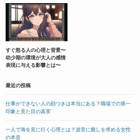
すぐ怒る人の心理と背景〜
幼少期の環境が大人の感情
表現に与える影響とは〜
最近の投稿
仕事ができない人の顔つきは本当にある？職場での第一
印象と見た目の真実
一人で海を見に行く心理とは？波音に癒しを求める女性
の本音