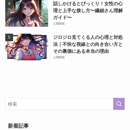
話しかけるとびっくり！女性の心
理と上手な接し方〜繊細さん理解
ガイド〜
人間関係
ジロジロ見てくる人の心理と対処
法｜不快な視線との向き合い方と
その裏側にある本当の理由
人間関係
新着記事