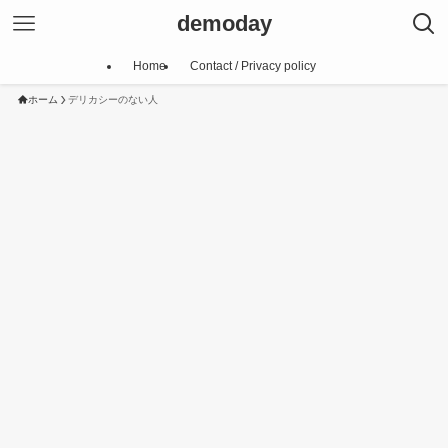
demoday
Home
Contact / Privacy policy
ホーム
デリカシーのない人