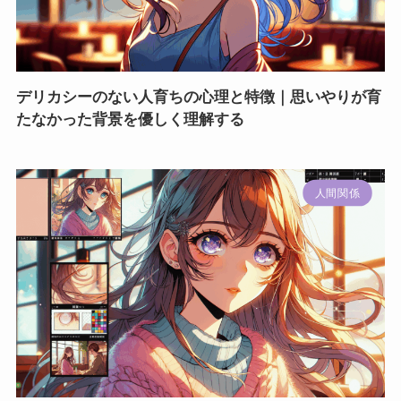
デリカシーのない人育ちの心理と特徴｜思いやりが育
たなかった背景を優しく理解する
人間関係