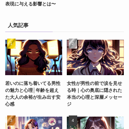
表現に与える影響とは〜
人気記事
若いのに落ち着いてる男性
女性が男性の前で涙を見せ
の魅力と心理│年齢を超え
る時｜心の奥底に隠された
た大人の余裕が生み出す安
本当の心理と深層メッセー
心感
ジ