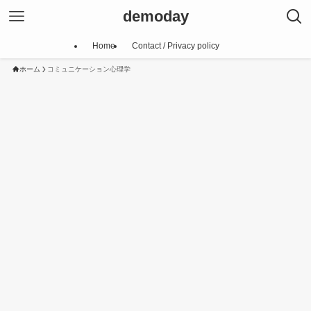
demoday
Home
Contact / Privacy policy
ホーム
コミュニケーション心理学