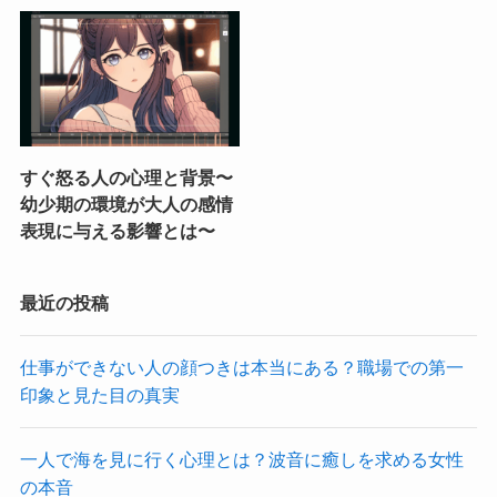
すぐ怒る人の心理と背景〜
幼少期の環境が大人の感情
表現に与える影響とは〜
最近の投稿
仕事ができない人の顔つきは本当にある？職場での第一
印象と見た目の真実
一人で海を見に行く心理とは？波音に癒しを求める女性
の本音