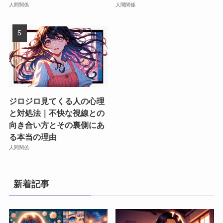
人間関係
人間関係
ジロジロ見てくる人の心理
と対処法｜不快な視線との
向き合い方とその裏側にあ
る本当の理由
人間関係
新着記事