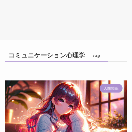
コミュニケーション心理学
– tag –
人間関係