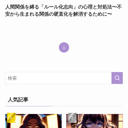
人間関係を縛る「ルール化志向」の心理と対処法〜不
安から生まれる関係の硬直化を解消するために〜
1
人気記事