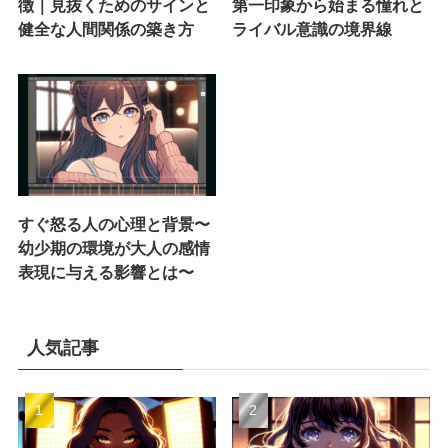
徴｜見抜くためのサインと
第一印象から始まる憧れと
健全な人間関係の築き方
ライバル意識の境界線
すぐ怒る人の心理と背景〜
幼少期の環境が大人の感情
表現に与える影響とは〜
人気記事