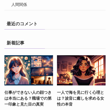
人間関係
最近のコメント
新着記事
仕事ができない人の顔つき
一人で海を見に行く心理と
は本当にある？職場での第
は？波音に癒しを求める女
一印象と見た目の真実
性の本音