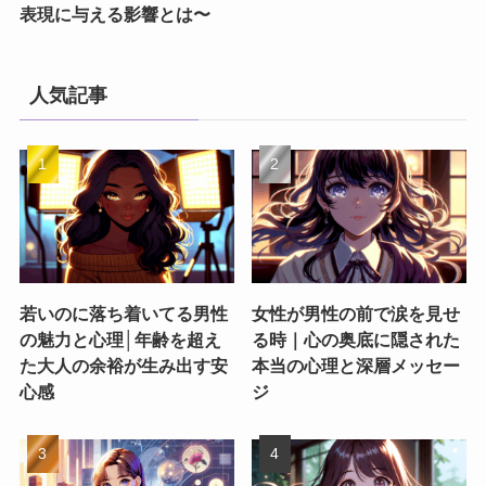
表現に与える影響とは〜
人気記事
若いのに落ち着いてる男性
女性が男性の前で涙を見せ
の魅力と心理│年齢を超え
る時｜心の奥底に隠された
た大人の余裕が生み出す安
本当の心理と深層メッセー
心感
ジ