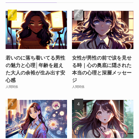
若いのに落ち着いてる男性
女性が男性の前で涙を見せ
の魅力と心理│年齢を超え
る時｜心の奥底に隠された
た大人の余裕が生み出す安
本当の心理と深層メッセー
心感
ジ
人間関係
人間関係