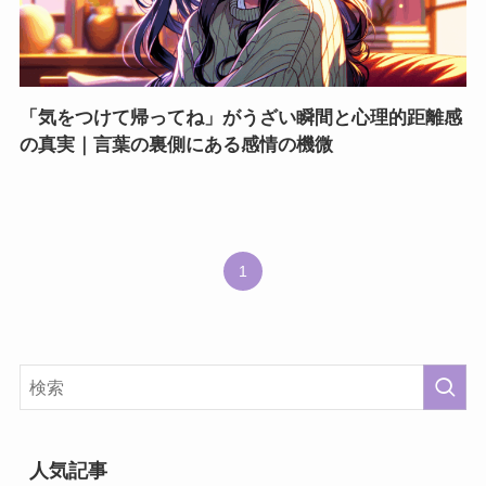
「気をつけて帰ってね」がうざい瞬間と心理的距離感
の真実｜言葉の裏側にある感情の機微
1
人気記事