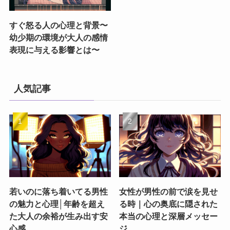
すぐ怒る人の心理と背景〜
幼少期の環境が大人の感情
表現に与える影響とは〜
人気記事
若いのに落ち着いてる男性
女性が男性の前で涙を見せ
の魅力と心理│年齢を超え
る時｜心の奥底に隠された
た大人の余裕が生み出す安
本当の心理と深層メッセー
心感
ジ