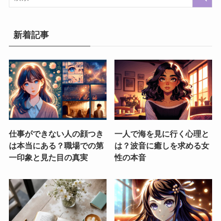
新着記事
仕事ができない人の顔つき
一人で海を見に行く心理と
は本当にある？職場での第
は？波音に癒しを求める女
一印象と見た目の真実
性の本音