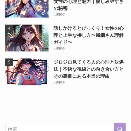
女性の心理と魅力｜親しみやすさ
の秘密
人間関係
話しかけるとびっくり！女性の心
理と上手な接し方〜繊細さん理解
ガイド〜
人間関係
ジロジロ見てくる人の心理と対処
法｜不快な視線との向き合い方と
その裏側にある本当の理由
人間関係