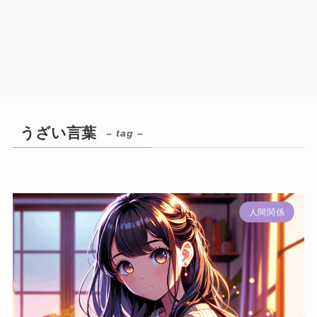
うざい言葉
– tag –
人間関係